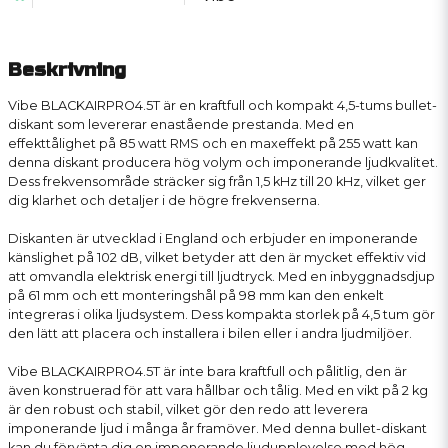
Beskrivning
Vibe BLACKAIRPRO4.5T är en kraftfull och kompakt 4,5-tums bullet-
diskant som levererar enastående prestanda. Med en
effekttålighet på 85 watt RMS och en maxeffekt på 255 watt kan
denna diskant producera hög volym och imponerande ljudkvalitet.
Dess frekvensområde sträcker sig från 1,5 kHz till 20 kHz, vilket ger
dig klarhet och detaljer i de högre frekvenserna.
Diskanten är utvecklad i England och erbjuder en imponerande
känslighet på 102 dB, vilket betyder att den är mycket effektiv vid
att omvandla elektrisk energi till ljudtryck. Med en inbyggnadsdjup
på 61 mm och ett monteringshål på 98 mm kan den enkelt
integreras i olika ljudsystem. Dess kompakta storlek på 4,5 tum gör
den lätt att placera och installera i bilen eller i andra ljudmiljöer.
Vibe BLACKAIRPRO4.5T är inte bara kraftfull och pålitlig, den är
även konstruerad för att vara hållbar och tålig. Med en vikt på 2 kg
är den robust och stabil, vilket gör den redo att leverera
imponerande ljud i många år framöver. Med denna bullet-diskant
kan du förvänta dig en imponerande ljudupplevelse med hög