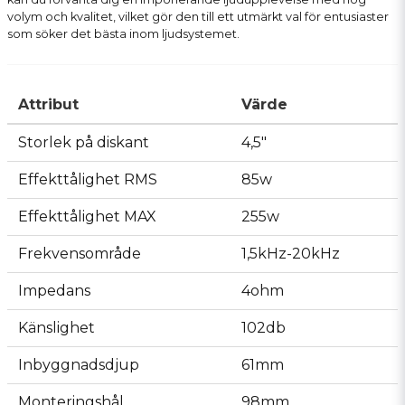
volym och kvalitet, vilket gör den till ett utmärkt val för entusiaster
som söker det bästa inom ljudsystemet.
Attribut
Värde
Storlek på diskant
4,5"
Effekttålighet RMS
85w
Effekttålighet MAX
255w
Frekvensområde
1,5kHz-20kHz
Impedans
4ohm
Känslighet
102db
Inbyggnadsdjup
61mm
Monteringshål
98mm