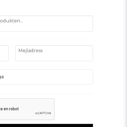
odukten...
email
Mejladress
ga