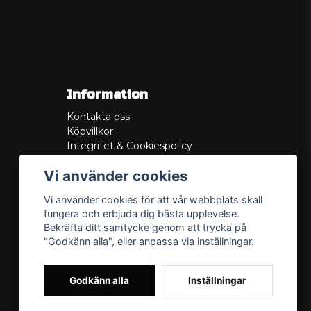
Information
Kontakta oss
Köpvillkor
Integritet & Cookiespolicy
Retur
Vi använder cookies
Service/Garanti
Felsökningsguider
Vi använder cookies för att vår webbplats skall
Lådritning
fungera och erbjuda dig bästa upplevelse.
Om oss
Bekräfta ditt samtycke genom att trycka på
"Godkänn alla", eller anpassa via inställningar.
Godkänn alla
Inställningar