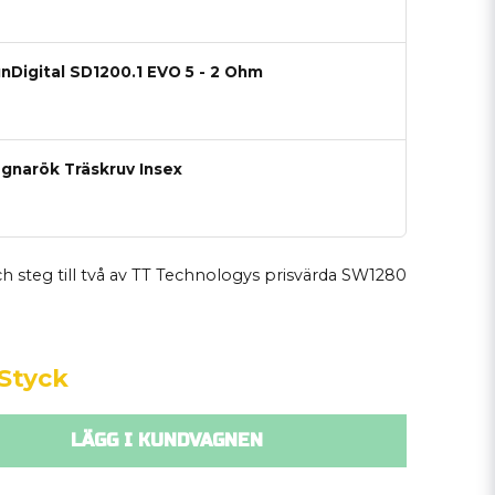
unDigital SD1200.1 EVO 5 - 2 Ohm
agnarök Träskruv Insex
 steg till två av TT Technologys prisvärda SW1280
 Styck
LÄGG I KUNDVAGNEN