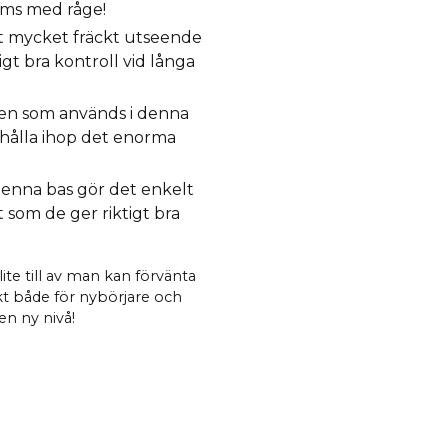
rms med råge!
tt mycket fräckt utseende
gt bra kontroll vid långa
en som används i denna
 hålla ihop det enorma
enna bas gör det enkelt
t som de ger riktigt bra
ite till av man kan förvänta
kt både för nybörjare och
en ny nivå!