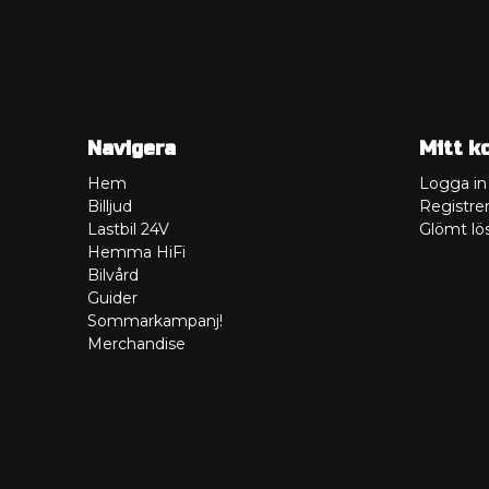
Navigera
Mitt k
Hem
Logga in
Billjud
Registrer
Lastbil 24V
Glömt lö
Hemma HiFi
Bilvård
Guider
Sommarkampanj!
Merchandise