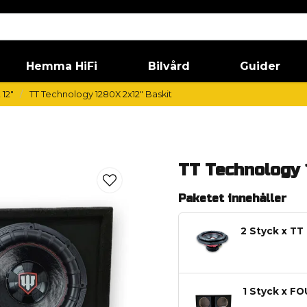
Hemma HiFi
Bilvård
Guider
12"
TT Technology 1280X 2x12" Baskit
TT Technology 
Paketet innehåller
2 Styck x T
1 Styck x F