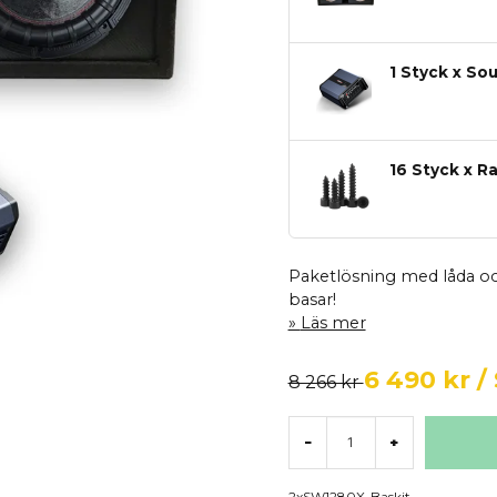
1 Styck x So
16 Styck x R
Paketlösning med låda och
basar!
Läs mer
6 490 kr
/
8 266 kr
-
+
2xSW1280X-Baskit