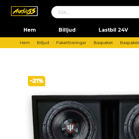
Hem
Billjud
Lastbil 24V
Hem
Billjud
Paketlösningar
Baspaket
Baspaket 
-
21
%