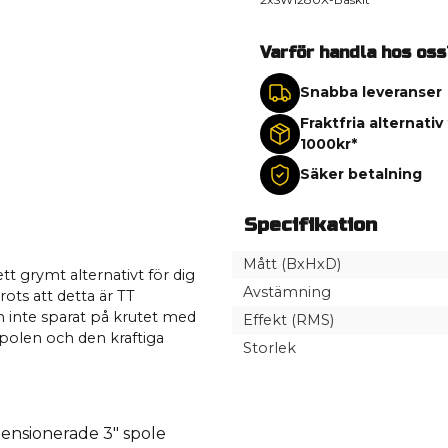
Varför handla hos oss
Snabba leveranser
Fraktfria alternativ
1000kr*
Säker betalning
Specifikation
Mått (BxHxD)
t grymt alternativt för dig
Avstämning
 Trots att detta är TT
 inte sparat på krutet med
Effekt (RMS)
polen och den kraftiga
Storlek
mensionerade 3" spole