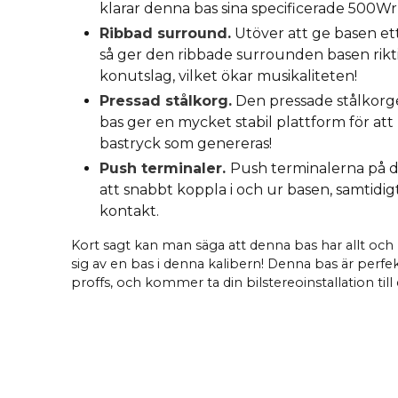
klarar denna bas sina specificerade 500W
Ribbad surround.
Utöver att ge basen e
så ger den ribbade surrounden basen rikti
konutslag, vilket ökar musikaliteten!
Pressad stålkorg.
Den pressade stålkorg
bas ger en mycket stabil plattform för att
bastryck som genereras!
Push terminaler.
Push terminalerna på d
att snabbt koppla i och ur basen, samtidig
kontakt.
Kort sagt kan man säga att denna bas har allt och l
sig av en bas i denna kalibern! Denna bas är perfe
proffs, och kommer ta din bilstereoinstallation till 