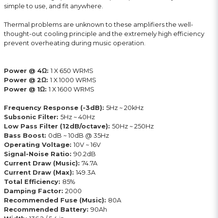
simple to use, and fit anywhere.
Thermal problems are unknown to these amplifiers the well-
thought-out cooling principle and the extremely high efficiency
prevent overheating during music operation.
Power @ 4Ω:
1 X 650 WRMS
Power @ 2Ω:
1 X 1000 WRMS
Power @ 1Ω:
1 X 1600 WRMS
Frequency Response (-3dB):
5Hz ~ 20kHz
Subsonic Filter:
5Hz ~ 40Hz
Low Pass Filter (12dB/octave):
50Hz ~ 250Hz
Bass Boost:
0dB ~ 10dB @ 35Hz
Operating Voltage:
10V ~ 16V
Signal-Noise Ratio:
90.2dB
Current Draw (Music):
74.7A
Current Draw (Max):
149.3A
Total Efficiency:
85%
Damping Factor:
2000
Recommended Fuse (Music):
80A
Recommended Battery:
90Ah