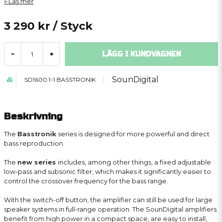
Läs mer
3 290 kr
/ Styck
LÄGG I KUNDVAGNEN
-
+
SounDigital
SD1600.1-1 BASSTRONIK
Beskrivning
The
Basstronik
series is designed for more powerful and direct
bass reproduction.
The
new series
includes, among other things, a fixed adjustable
low-pass and subsonic filter, which makes it significantly easier to
control the crossover frequency for the bass range.
With the switch-off button, the amplifier can still be used for large
speaker systems in full-range operation. The SounDigital amplifiers
benefit from high power in a compact space, are easy to install,