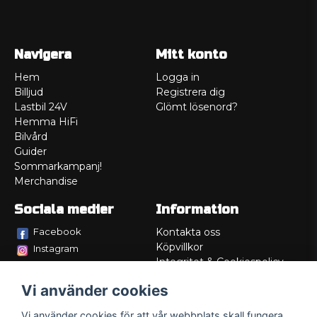
Navigera
Mitt konto
Hem
Logga in
Billjud
Registrera dig
Lastbil 24V
Glömt lösenord?
Hemma HiFi
Bilvård
Guider
Sommarkampanj!
Merchandise
Sociala medier
Information
Facebook
Kontakta oss
Köpvillkor
Instagram
Integritet & Cookiespolicy
TikTok
Retur
Vi använder cookies
Service/Garanti
Felsökningsguider
Vi använder cookies för att vår webbplats skall fungera