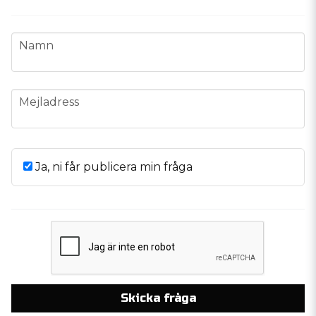
name
Namn
email
Mejladress
Ja, ni får publicera min fråga
Skicka fråga