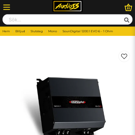
Hem
Billjud
Slutsteg
Mono
SounDigital 1200.1 EVO 6 - 1 Ohm