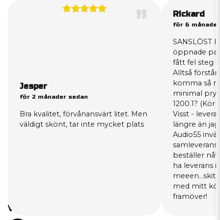
Rickard
för 6 månader
SANSLÖST lite
öppnade pake
fått fel steg 
Alltså förstå
komma så myc
Jesper
minimal pryl:
för 2 månader sedan
1200.1? (Kör
Bra kvalitet, förvånansvärt litet. Men
Visst - lever
väldigt skönt, tar inte mycket plats
längre än ja
Audio55 invä
samleverans,
beställer nått
ha leverans i 
meeen...skit
med mitt köp
framöver!
Varför handla hos oss?