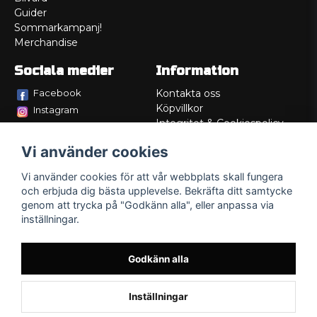
Guider
Sommarkampanj!
Merchandise
Sociala medier
Information
Facebook
Kontakta oss
Köpvillkor
Instagram
Integritet & Cookiespolicy
TikTok
Retur
Vi använder cookies
Service/Garanti
Felsökningsguider
Vi använder cookies för att vår webbplats skall fungera
Lådritning
och erbjuda dig bästa upplevelse. Bekräfta ditt samtycke
Om oss
genom att trycka på "Godkänn alla", eller anpassa via
inställningar.
Godkänn alla
Inställningar