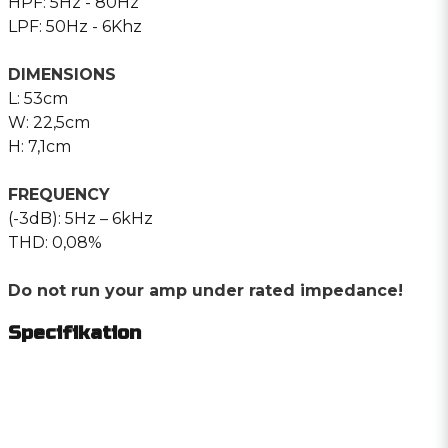
HPF: 5Hz - 80Hz
LPF: 50Hz - 6Khz
DIMENSIONS
L: 53cm
W: 22,5cm
H: 7,1cm
FREQUENCY
(-3dB): 5Hz – 6kHz
THD: 0,08%
Do not run your amp under rated impedance!
Specifikation