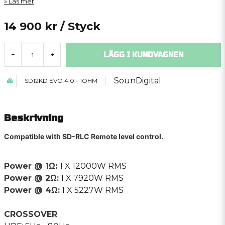
Läs mer
14 900 kr
/ Styck
LÄGG I KUNDVAGNEN
-
+
SounDigital
SD12KD EVO 4.0 - 1OHM
Beskrivning
Compatible with SD-RLC Remote level control.
Power @ 1Ω:
1 X 12000W RMS
Power @ 2Ω:
1 X 7920W RMS
Power @ 4Ω:
1 X 5227W RMS
CROSSOVER