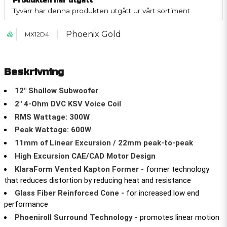
Produkten har utgått
Tyvärr har denna produkten utgått ur vårt sortiment
Phoenix Gold
MX12D4
Beskrivning
12" Shallow Subwoofer
2" 4-Ohm DVC KSV Voice Coil
RMS Wattage: 300W
Peak Wattage: 600W
11mm of Linear Excursion / 22mm peak-to-peak
High Excursion CAE/CAD Motor Design
KlaraForm Vented Kapton Former -
former technology
that reduces distortion by reducing heat and resistance
Glass Fiber Reinforced Cone -
for increased low end
performance
Phoeniroll Surround Technology -
promotes linear motion