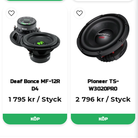
Deaf Bonce MF-12R
Pioneer TS-
D4
W3020PRO
1 795 kr
/ Styck
2 796 kr
/ Styck
KÖP
KÖP