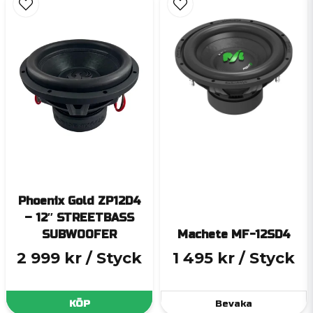
Phoenix Gold ZP12D4
– 12″ STREETBASS
SUBWOOFER
Machete MF-12SD4
2 999 kr
/ Styck
1 495 kr
/ Styck
KÖP
Bevaka