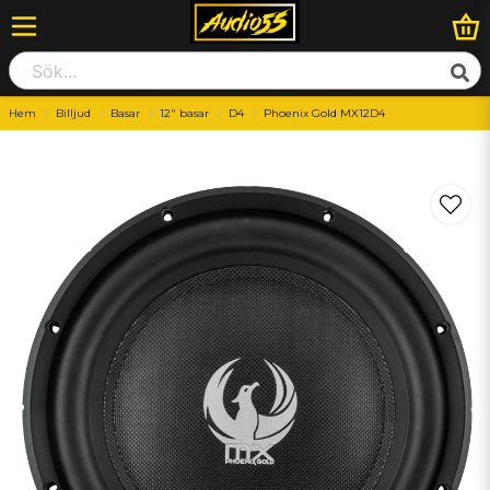
Hem
Billjud
Basar
12" basar
D4
Phoenix Gold MX12D4