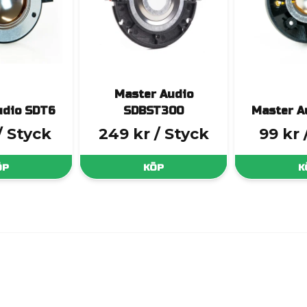
Master Audio
udio SDT6
SDBST300
Master A
/ Styck
249 kr
/ Styck
99 kr
ÖP
KÖP
K