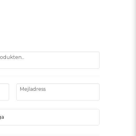
odukten...
email
Mejladress
ga