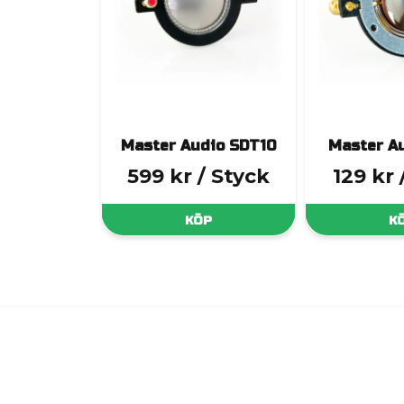
Master Audio SDT10
Master A
599 kr
/ Styck
129 kr
KÖP
K