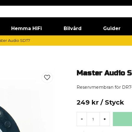
Hemma HiFi
Bilvård
Guider
ster Audio SDT7
Master Audio 
Reservmembran för DR7-
249 kr
/ Styck
-
+