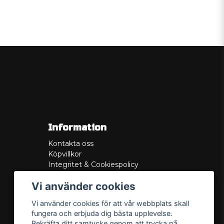
Information
Kontakta oss
Köpvillkor
Integritet & Cookiespolicy
Retur
Vi använder cookies
Service/Garanti
Felsökningsguider
Vi använder cookies för att vår webbplats skall
Lådritning
fungera och erbjuda dig bästa upplevelse.
Om oss
Bekräfta ditt samtycke genom att trycka på