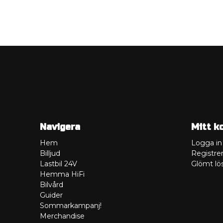
Navigera
Mitt k
Hem
Logga in
Billjud
Registrer
Lastbil 24V
Glömt lö
Hemma HiFi
Bilvård
Guider
Sommarkampanj!
Merchandise