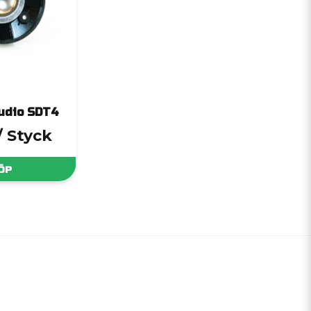
udio SDT4
/ Styck
ÖP