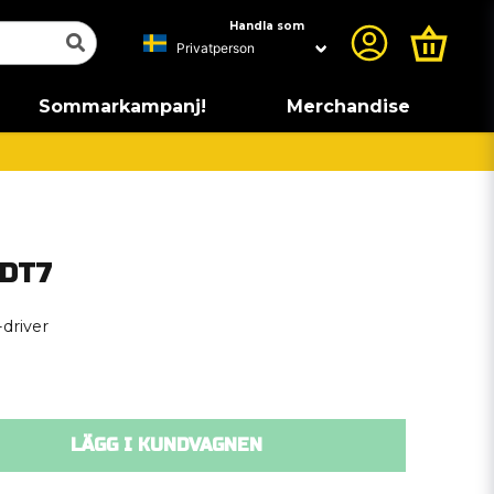
Handla som
Sommarkampanj!
Merchandise
SDT7
driver
LÄGG I KUNDVAGNEN