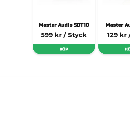
Master Audio SDT10
Master A
599 kr
/ Styck
129 kr
KÖP
K