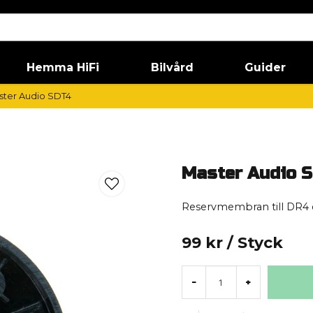
Hemma HiFi
Bilvård
Guider
ster Audio SDT4
Master Audio 
Reservmembran till DR4 d
99 kr
/ Styck
-
+