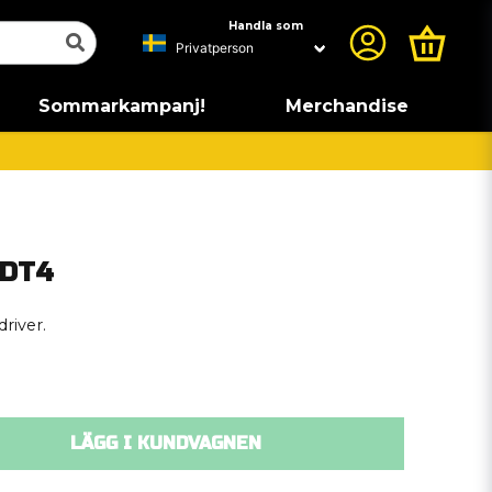
Handla som
Sommarkampanj!
Merchandise
SDT4
river.
LÄGG I KUNDVAGNEN