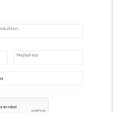
odukten...
email
Mejladress
ga