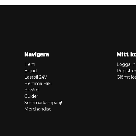
Navigera
Mitt k
Hem
Logga in
Billjud
Registrer
Lastbil 24V
Glömt lö
Hemma HiFi
Bilvård
Guider
Sommarkampanj!
Merchandise