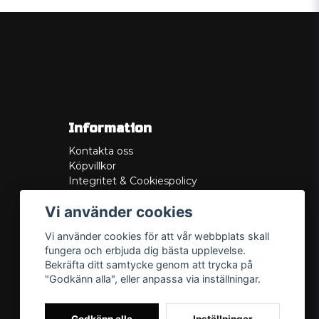
Information
Kontakta oss
Köpvillkor
Integritet & Cookiespolicy
Retur
Vi använder cookies
Service/Garanti
Felsökningsguider
Vi använder cookies för att vår webbplats skall
Lådritning
fungera och erbjuda dig bästa upplevelse.
Om oss
Bekräfta ditt samtycke genom att trycka på
"Godkänn alla", eller anpassa via inställningar.