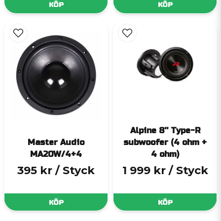
KÖP
KÖP
Alpine 8'' Type-R
Master Audio
subwoofer (4 ohm +
MA20W/4+4
4 ohm)
395 kr
/ Styck
1 999 kr
/ Styck
KÖP
KÖP