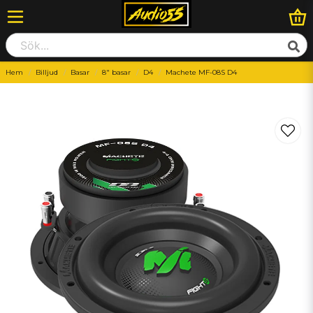
Hem
Billjud
Basar
8" basar
D4
Machete MF-08S D4