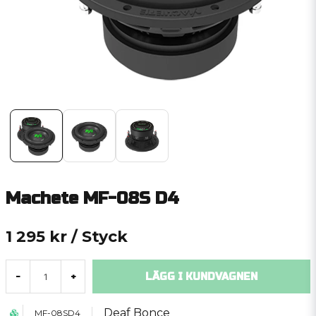
Machete MF-08S D4
1 295 kr
/ Styck
LÄGG I KUNDVAGNEN
-
+
Deaf Bonce
MF-08SD4