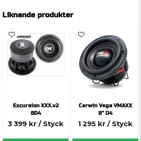
Liknande produkter
Excursion XXX.v2
Cerwin Vega VMAXX
8D4
8" D4
3 399 kr
/ Styck
1 295 kr
/ Styck