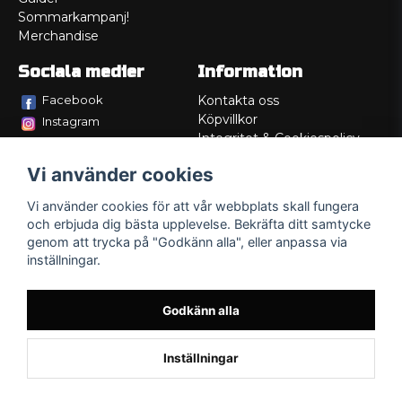
Sommarkampanj!
Merchandise
Sociala medier
Information
Facebook
Kontakta oss
Köpvillkor
Instagram
Integritet & Cookiespolicy
TikTok
Retur
Vi använder cookies
Service/Garanti
Felsökningsguider
Vi använder cookies för att vår webbplats skall fungera
Lådritning
och erbjuda dig bästa upplevelse. Bekräfta ditt samtycke
Om oss
genom att trycka på "Godkänn alla", eller anpassa via
inställningar.
Godkänn alla
Inställningar
Powered by Nyehandel AB