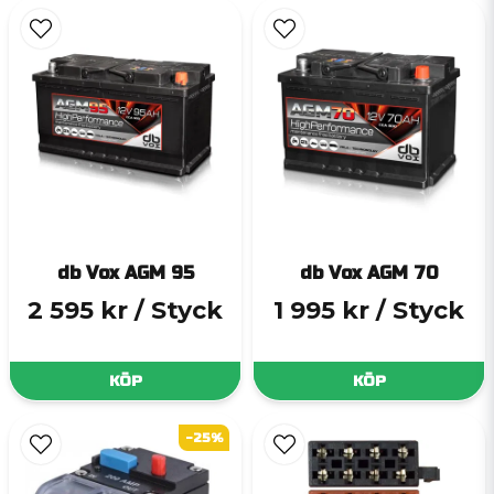
db Vox AGM 95
db Vox AGM 70
2 595 kr
/ Styck
1 995 kr
/ Styck
KÖP
KÖP
-25%