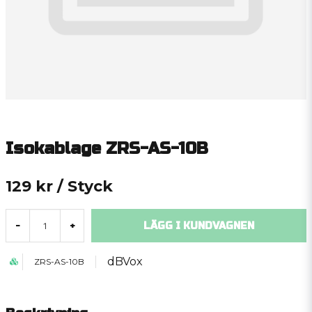
Isokablage ZRS-AS-10B
129 kr
/ Styck
LÄGG I KUNDVAGNEN
-
+
dBVox
ZRS-AS-10B