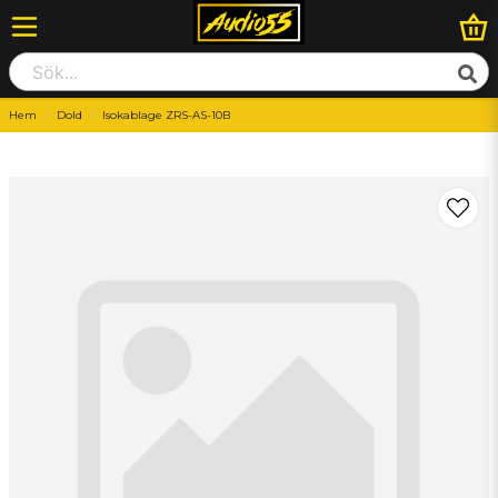
Hem
Dold
Isokablage ZRS-AS-10B