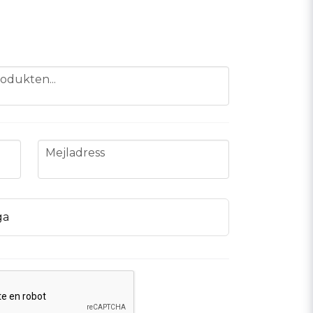
odukten...
email
Mejladress
ga