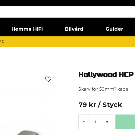
Hemma HiFi
Bilvård
Guider
 0
Hollywood HCP
Skarv för 50mm² kabel
79 kr
/ Styck
-
+