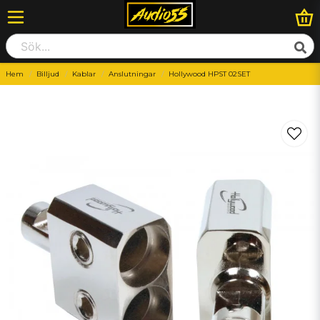
Hem
Billjud
Kablar
Anslutningar
Hollywood HPST 02SET