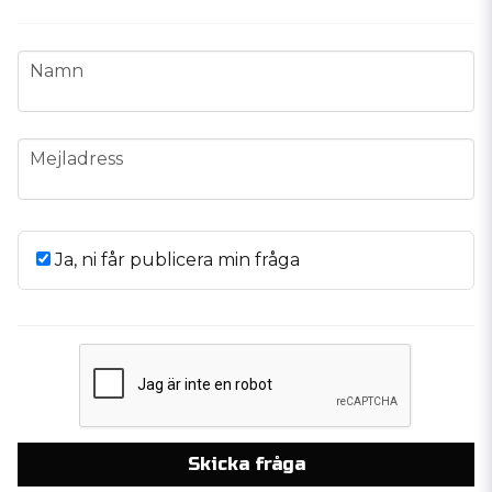
name
Namn
email
Mejladress
Ja, ni får publicera min fråga
Skicka fråga