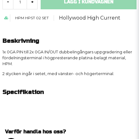
LÄGG I KUNDVAGNEN
-
+
Hollywood High Current
HPM HPST 02 SET
Beskrivning
1x 0GA PIN till 2x 0GA IN/OUT dubbelingångars uppgradering eller
fördelningsterminal i högpresterande platina-belagt material,
HPM.
2 stycken ingår i setet, med vänster- och högerterminal.
Specifikation
Varför handla hos oss?