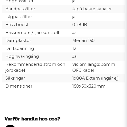
Högpassfilter
ja
Bandpassfilter
Japå bakre kanaler
Lågpassfilter
ja
Bass boost
0-18dB
Bassremote / fjärrkontroll
Ja
Dämpfaktor
Mer än 150
Driftspänning
12
Högniva-ingång
Ja
Rekommenderad ström och
Vid 5m längd: 35mm
jordkabel
OFC kabel
Säkringar
1x80A Extern (ingår ej)
Dimensioner
150x50x320mm
Varför handla hos oss?