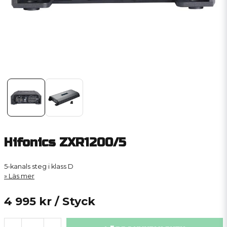
Hifonics ZXR1200/5
5-kanals steg i klass D
Läs mer
4 995 kr
/ Styck