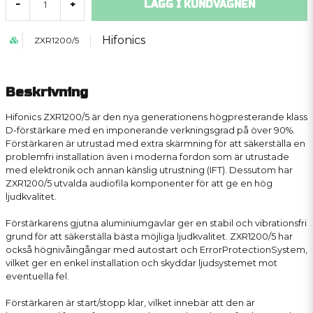
LÄGG I KUNDVAGNEN
-
+
Hifonics
ZXR1200/5
Beskrivning
Hifonics ZXR1200/5 är den nya generationens högpresterande klass
D-förstärkare med en imponerande verkningsgrad på över 90%.
Förstärkaren är utrustad med extra skärmning för att säkerställa en
problemfri installation även i moderna fordon som är utrustade
med elektronik och annan känslig utrustning (IFT). Dessutom har
ZXR1200/5 utvalda audiofila komponenter för att ge en hög
ljudkvalitet.
Förstärkarens gjutna aluminiumgavlar ger en stabil och vibrationsfri
grund för att säkerställa bästa möjliga ljudkvalitet. ZXR1200/5 har
också högnivåingångar med autostart och ErrorProtectionSystem,
vilket ger en enkel installation och skyddar ljudsystemet mot
eventuella fel.
Förstärkaren är start/stopp klar, vilket innebär att den är