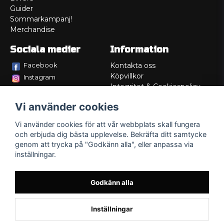
Guider
Sommarkampanj!
Merchandise
Sociala medier
Information
Facebook
Kontakta oss
Köpvillkor
Instagram
Integritet & Cookiespolicy
TikTok
Retur
Vi använder cookies
Service/Garanti
Felsökningsguider
Vi använder cookies för att vår webbplats skall fungera
Lådritning
och erbjuda dig bästa upplevelse. Bekräfta ditt samtycke
Om oss
genom att trycka på "Godkänn alla", eller anpassa via
inställningar.
Godkänn alla
Inställningar