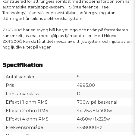
konstruerad för att fungera sömlöst med moderna fordon som har
automatiska start/stopp-system. IFS (Interference Free
Technology) säkerställer en kristallklar ljudåtergivning utan
störningar från bilens elektroniska system.
ZXR1200/5 har en snygg blå belyst logo och nivån på förstärkaren
kan enkelt justeras med hjälp av fjärrkontrollen. Med Hifonics
ZXR1200/5 kan du få ut det mesta av ditt ljudsystem och njuta av en
hög ljudkvalitet på vägen.
Specifikation
Antal kanaler
5
Pris
4995.00
Förstärkarklass
D
Effekt i 1 ohm RMS
700w på baskanal
Effekt i 2 ohm RMS
4x125w+1x400w
Effekt i 4 ohm RMS
4x80w+1x225w
Frekvensområde
4-38000Hz