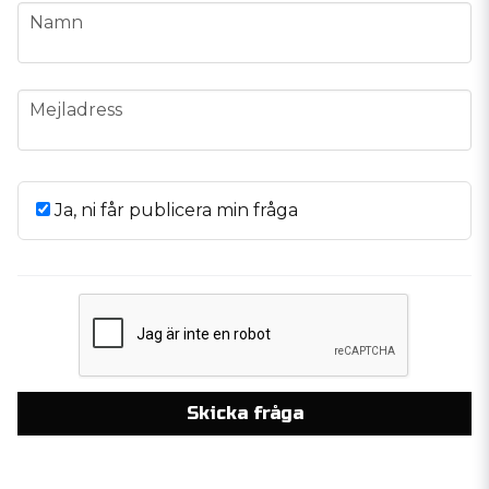
name
Namn
email
Mejladress
Ja, ni får publicera min fråga
Skicka fråga