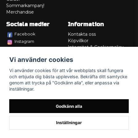
Sommarkampanj!
Merchandise
Sociala medier
Information
Facebook
Kontakta oss
Köpvillkor
Instagram
Integritet & Cookiespolicy
TikTok
Retur
Vi använder cookies
Service/Garanti
Felsökningsguider
Vi använder cookies för att vår webbplats skall fungera
Lådritning
och erbjuda dig bästa upplevelse. Bekräfta ditt samtycke
Om oss
genom att trycka på "Godkänn alla", eller anpassa via
inställningar.
Godkänn alla
Inställningar
Powered by Nyehandel AB