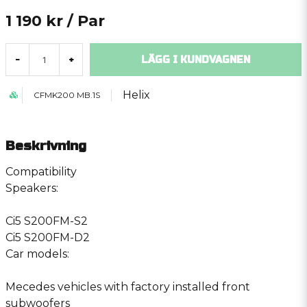
1 190 kr
/ Par
LÄGG I KUNDVAGNEN
-
+
Helix
CFMK200 MB.1S
Beskrivning
Compatibility
Speakers:
Ci5 S200FM-S2
Ci5 S200FM-D2
Car models:
Mecedes vehicles with factory installed front
subwoofers