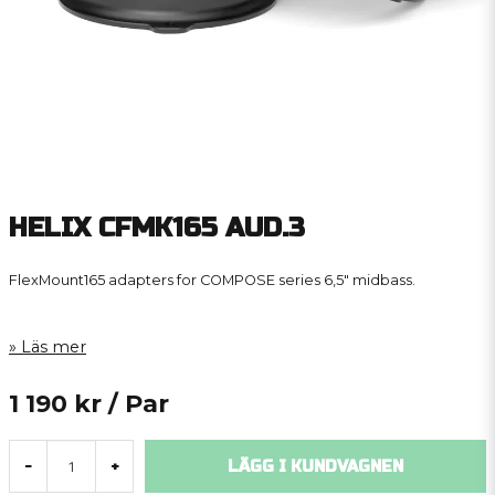
HELIX CFMK165 AUD.3
FlexMount165 adapters for COMPOSE series 6,5″ midbass.
Läs mer
1 190 kr
/ Par
LÄGG I KUNDVAGNEN
-
+