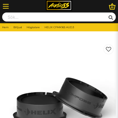
Hem
Billjud
Högtalare
HELIX CFMK165 AUD.3