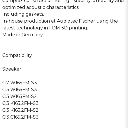
Complex construction for high stability, durability and
optimized acoustic characteristics.
Including gaskets.
In-house production at Audiotec Fischer using the
latest technology in FDM 3D printing.
Made in Germany.
Compatibility
Speaker:
Ci7 W165FM-S3
Ci3 W165FM-S3
Ci3 W165FM-S2
Ci3 K165.2FM-S3
Ci3 K165.2FM-S2
Ci3 C165.2FM-S3