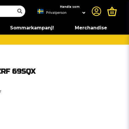
Handla som
Sommarkampanj!
Merchandise
ZRF 69SQX
r