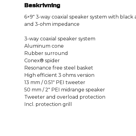
Beskrivning
6×9″ 3-way coaxial speaker system with blac
and 3-ohm impedance
3-way coaxial speaker system
Aluminum cone
Rubber surround
Conex® spider
Resonance free steel basket
High efficient 3 ohms version
13 mm / 0.51″ PEI tweeter
50 mm / 2″ PEI midrange speaker
Tweeter and overload protection
Incl. protection grill