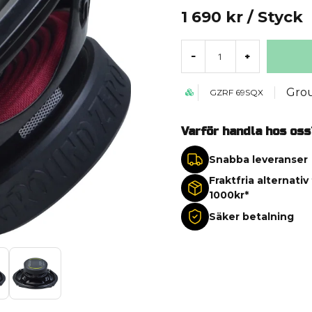
1 690 kr
/ Styck
-
+
Gro
GZRF 69SQX
Varför handla hos oss
Snabba leveranser
Fraktfria alternativ
1000kr*
Säker betalning