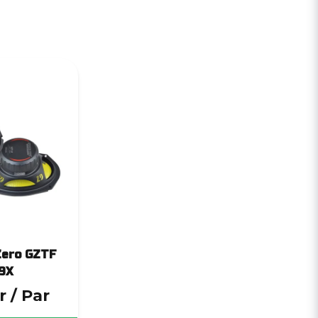
Zero GZTF
9X
r
/ Par