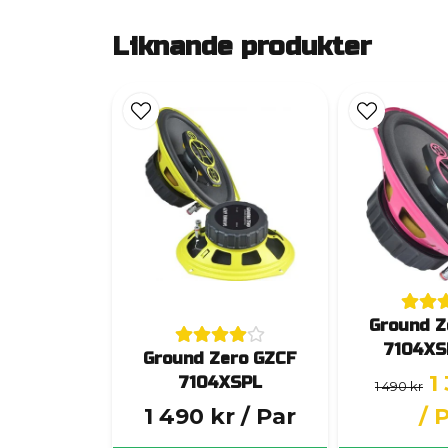
Liknande produkter
Ground Z
7104XS
Ground Zero GZCF
1
7104XSPL
1 490 kr
1 490 kr
/ Par
/ 