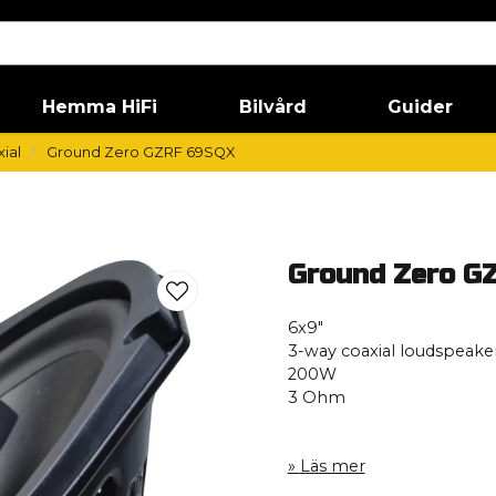
Hemma HiFi
Bilvård
Guider
ial
Ground Zero GZRF 69SQX
Ground Zero G
6x9″
3-way coaxial loudspeake
200W
3 Ohm
Läs mer