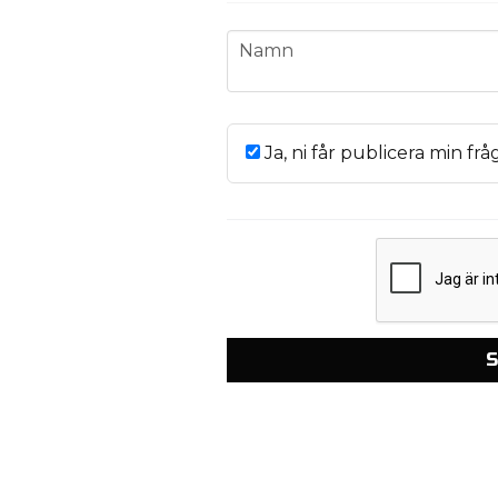
name
Namn
Ja, ni får publicera min frå
S