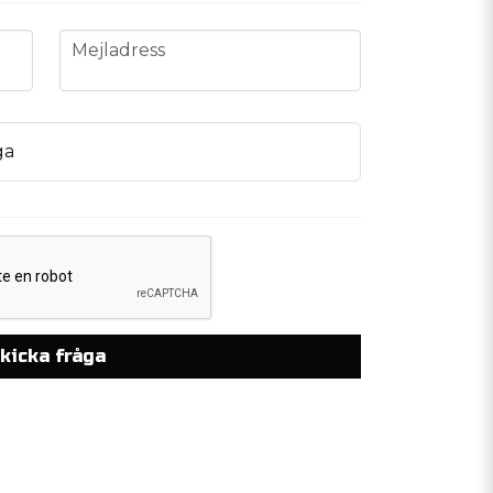
email
Mejladress
ga
kicka fråga