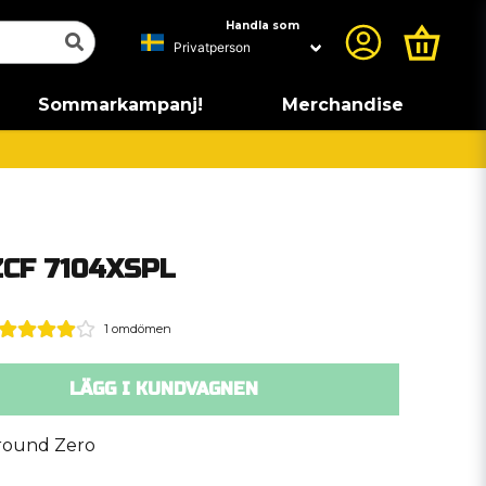
Handla som
Sommarkampanj!
Merchandise
ZCF 7104XSPL
1 omdömen
LÄGG I KUNDVAGNEN
round Zero