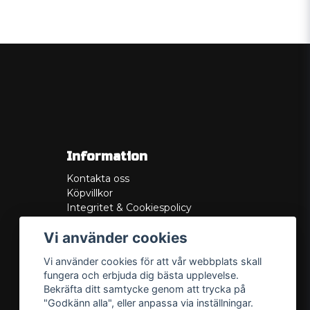
Information
Kontakta oss
Köpvillkor
Integritet & Cookiespolicy
Retur
Vi använder cookies
Service/Garanti
Felsökningsguider
Vi använder cookies för att vår webbplats skall
Lådritning
fungera och erbjuda dig bästa upplevelse.
Om oss
Bekräfta ditt samtycke genom att trycka på
"Godkänn alla", eller anpassa via inställningar.