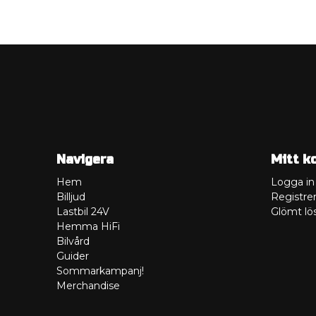
Navigera
Mitt k
Hem
Logga in
Billjud
Registrer
Lastbil 24V
Glömt lö
Hemma HiFi
Bilvård
Guider
Sommarkampanj!
Merchandise