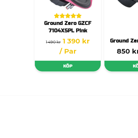
Ground Zero GZCF
7104XSPL Pink
1 390 kr
Ground Ze
1 490 kr
/ Par
850 k
KÖP
K