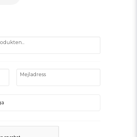
odukten...
email
Mejladress
ga