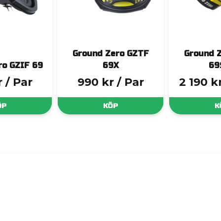
Ground Zero GZTF
Ground 
ro GZIF 69
69X
69
r
/ Par
990 kr
/ Par
2 190 k
ÖP
KÖP
K