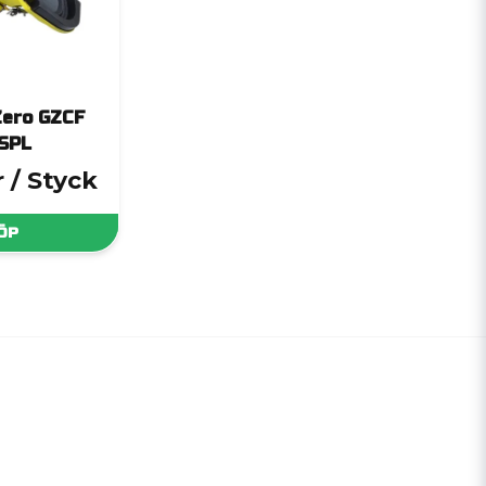
Zero GZCF
SPL
r
/ Styck
ÖP