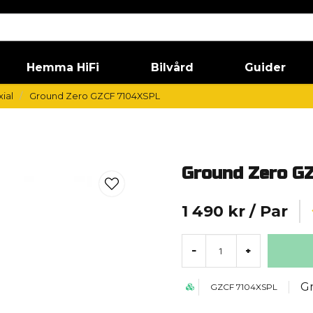
Hemma HiFi
Bilvård
Guider
ial
Ground Zero GZCF 7104XSPL
Ground Zero G
1 490 kr
/ Par
-
+
G
GZCF 7104XSPL