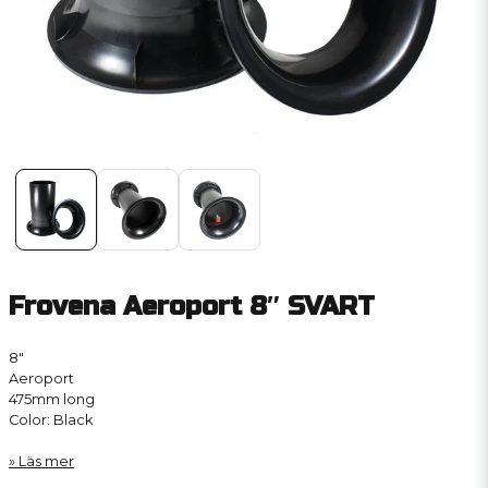
Frovena Aeroport 8″ SVART
8″
Aeroport
475mm long
Color: Black
Läs mer