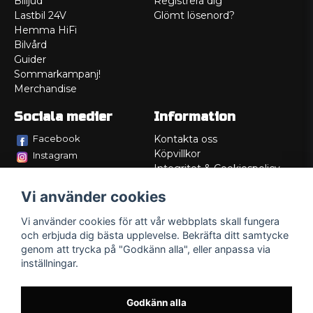
Billjud
Registrera dig
Lastbil 24V
Glömt lösenord?
Hemma HiFi
Bilvård
Guider
Sommarkampanj!
Merchandise
Sociala medier
Information
Facebook
Kontakta oss
Köpvillkor
Instagram
Integritet & Cookiespolicy
TikTok
Retur
Vi använder cookies
Service/Garanti
Felsökningsguider
Vi använder cookies för att vår webbplats skall fungera
Lådritning
och erbjuda dig bästa upplevelse. Bekräfta ditt samtycke
Om oss
genom att trycka på "Godkänn alla", eller anpassa via
inställningar.
Godkänn alla