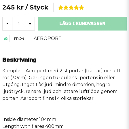
245 kr
/ Styck
LÄGG I KUNDVAGNEN
-
+
AEROPORT
FRO4
Beskrivning
Komplett Aeroport med 2 st portar (trattar) och ett
rör (30cm). Ger ingen turbulens i portens in eller
utgång. Inget flåsljud, mindre distorsion, högre
ljudtryck, renare ljud och lättare luftflöde genom
porten. Aeroport finns i 4 olika storlekar.
Inside diameter 104mm
Length with flares 400mm