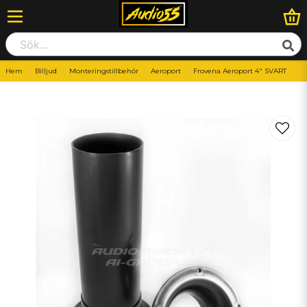
Hem
Billjud
Monteringstillbehör
Aeroport
Frovena Aeroport 4″ SVART