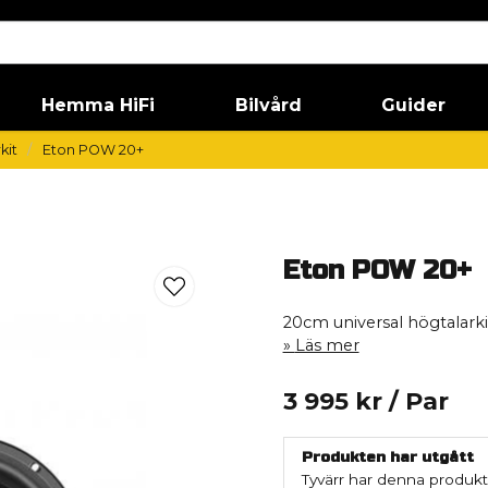
Hemma HiFi
Bilvård
Guider
kit
Eton POW 20+
Eton POW 20+
20cm universal högtalarki
Läs mer
3 995 kr
/ Par
Produkten har utgått
Tyvärr har denna produkt