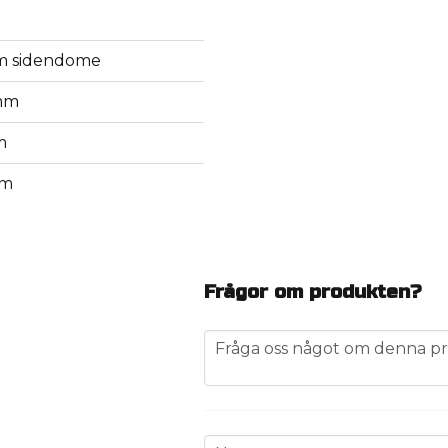
 sidendome
mm
m
mm
Frågor om produkten?
question
Fråga oss något om denna pr
name