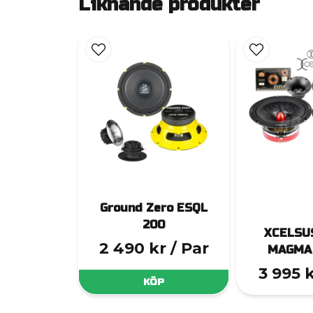
Liknande produkter
Ground Zero ESQL
200
XCELSU
2 490 kr
/ Par
MAGMA 
3 995 
KÖP