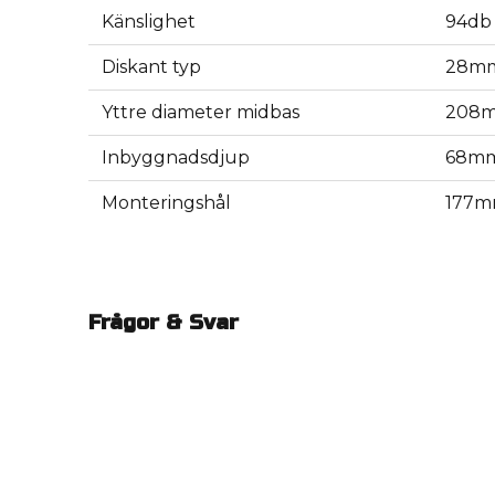
Känslighet
94db
Diskant typ
28mm
Yttre diameter midbas
208
Inbyggnadsdjup
68m
Monteringshål
177
Frågor & Svar