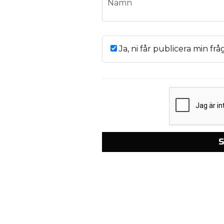
Namn
Ja, ni får publicera min frå
S