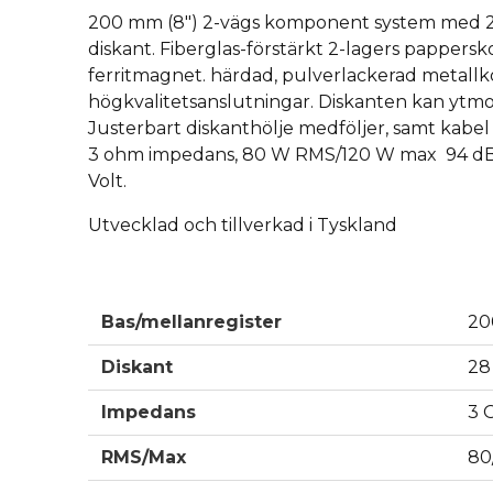
200 mm (8") 2-vägs komponent system med 28
diskant. Fiberglas-förstärkt 2-lagers pappers
ferritmagnet. härdad, pulverlackerad metallk
högkvalitetsanslutningar. Diskanten kan ytmont
Justerbart diskanthölje medföljer, samt kabel m
3 ohm impedans, 80 W RMS/120 W max 94 dB 
Volt.
Utvecklad och tillverkad i Tyskland
Bas/mellanregister
20
Diskant
28
Impedans
3 
RMS/Max
80