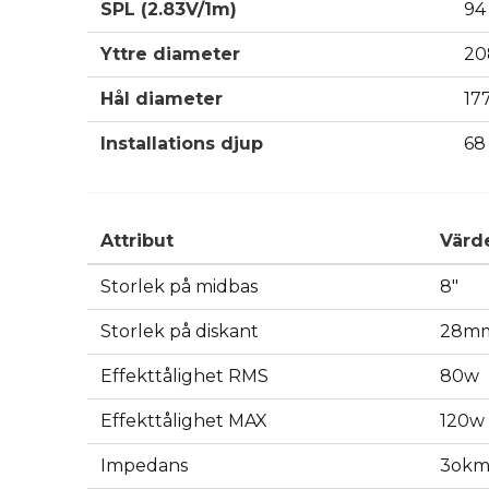
SPL (2.83V/1m)
94
Yttre diameter
20
Hål diameter
17
Installations djup
68
Attribut
Värd
Storlek på midbas
8"
Storlek på diskant
28m
Effekttålighet RMS
80w
Effekttålighet MAX
120w
Impedans
3ok