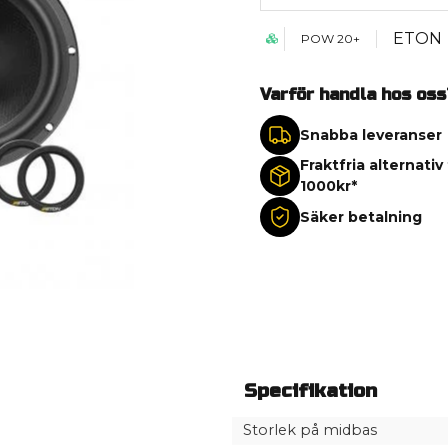
ETON
POW 20+
Varför handla hos oss
Snabba leveranser
Fraktfria alternativ
1000kr*
Säker betalning
Specifikation
Storlek på midbas