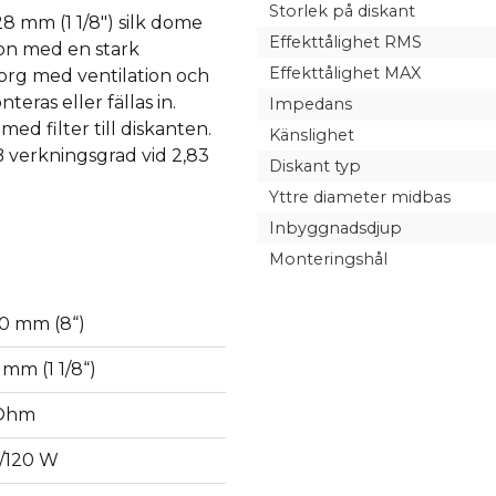
Storlek på diskant
 mm (1 1/8") silk dome
Effekttålighet RMS
kon med en stark
Effekttålighet MAX
org med ventilation och
eras eller fällas in.
Impedans
ed filter till diskanten.
Känslighet
verkningsgrad vid 2,83
Diskant typ
Yttre diameter midbas
Inbyggnadsdjup
Monteringshål
0 mm (8“)
 mm (1 1/8“)
Ohm
/120 W