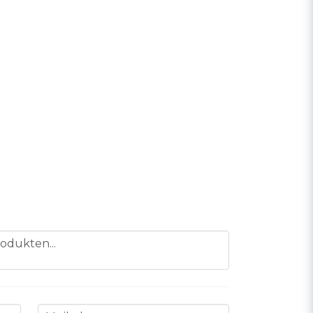
odukten...
email