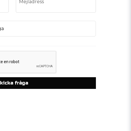
Mejladress
ga
kicka fråga