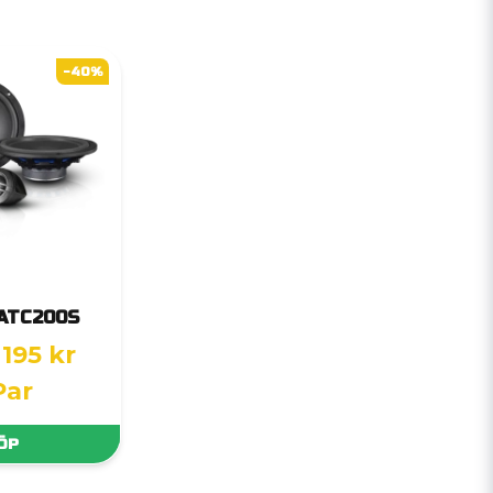
-40%
ATC200S
 195 kr
Par
ÖP