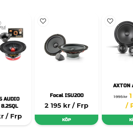
AXTON 
1
Focal ISU200
1 995 kr
S AUDIO
2 195 kr
/ Frp
/ 
8.2SQL
kr
/ Frp
KÖP
K