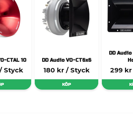
DD Audio
VO-CTAL 10
DD Audio VO-CT6x6
H
/ Styck
180 kr
/ Styck
299 kr
ÖP
KÖP
K