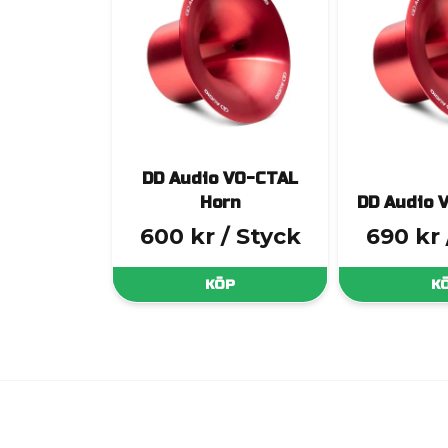
DD Audio VO-CTAL
Horn
DD Audio 
600 kr
/ Styck
690 kr
KÖP
K