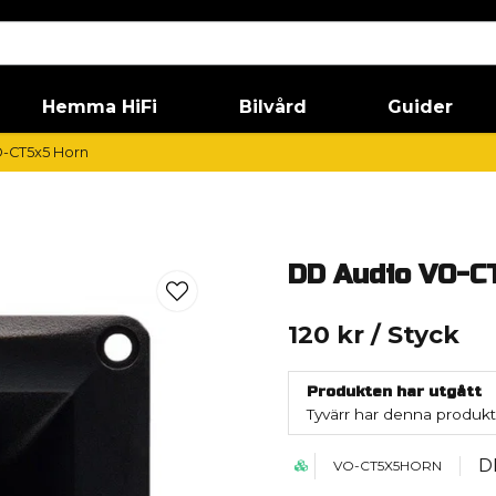
Hemma HiFi
Bilvård
Guider
-CT5x5 Horn
DD Audio VO-C
120 kr
/ Styck
Produkten har utgått
Tyvärr har denna produkt
D
VO-CT5X5HORN