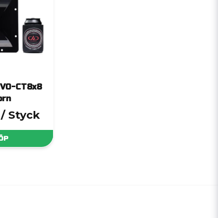
 VO-CT8x8
orn
/ Styck
ÖP