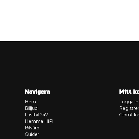
Navigera
Mitt k
Hem
Logga in
Billjud
Registrer
Lastbil 24V
Glömt lö
Hemma HiFi
Bilvård
Guider