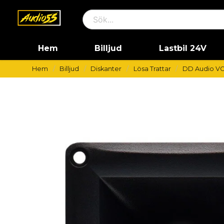
Hem
Billjud
Lastbil 24V
Hem
Billjud
Diskanter
Lösa Trattar
DD Audio VO