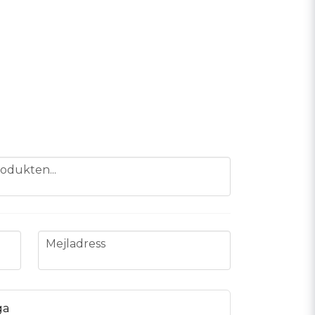
odukten...
email
Mejladress
ga