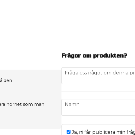
Frågor om produkten?
question
Fråga oss något om denna pr
på den
name
 bara hornet som man
Namn
Ja, ni får publicera min frå