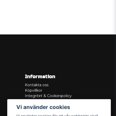
Information
Kontakta oss
Köpvillkor
Integritet & Cookiespolicy
Retur
Vi använder cookies
Service/Garanti
Felsökningsguider
Vi använder cookies för att vår webbplats skall