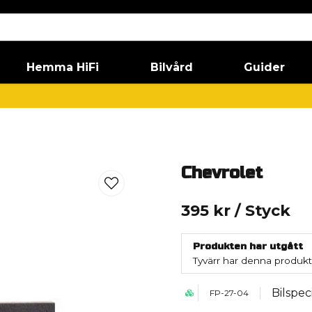
Hemma HiFi
Bilvård
Guider
Chevrolet
395 kr
/ Styck
Produkten har utgått
Tyvärr har denna produkt
Bilspeci
FP-27-04