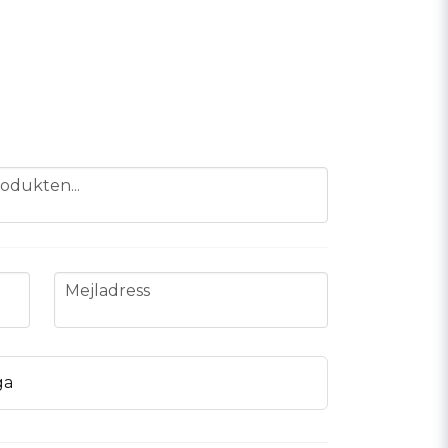
odukten...
email
Mejladress
ga