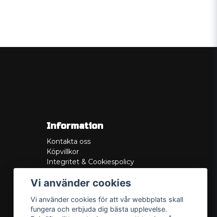
Information
Kontakta oss
Köpvillkor
Integritet & Cookiespolicy
Retur
Vi använder cookies
Service/Garanti
Felsökningsguider
Vi använder cookies för att vår webbplats skall
Lådritning
fungera och erbjuda dig bästa upplevelse.
Om oss