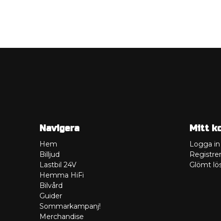
Navigera
Mitt k
Hem
Logga in
Billjud
Registrer
Lastbil 24V
Glömt lö
Hemma HiFi
Bilvård
Guider
Sommarkampanj!
Merchandise