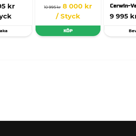
95 kr
8 000 kr
Cerwin-V
10 995 kr
tyck
/ Styck
9 995 k
aka
KÖP
Be