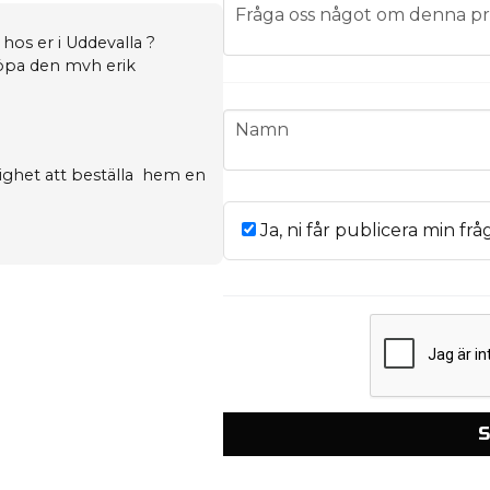
question
Fråga oss något om denna pr
hos er i Uddevalla ?
öpa den mvh erik
name
Namn
lighet att beställa hem en
Ja, ni får publicera min frå
S