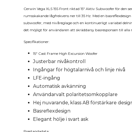
Cerwin Vega XLS 15S Front riktad 15" Aktiv Subwoofer för den ser
rumsskakande lågfrekvens ner till 35 Hz. Med en basreflexdesign
subwoofer, med nivåreglage och en kontinuerligt variabel delning
det möjligt för användaren att skräddarsy basresponsen till alla m
Specifikationer:
15" Cast Frame High Excursion Woofer
Justerbar nivåkontroll
Ingångar för högtalarnivå och linje nivå
LFE-ingång
Automatisk avkänning
Användarvalt polaritetsomkopplare
Hej nuvarande, klass AB förstärkare desig
Basreflexdesign
Elegant hölje i svart ask
Prestandadata: