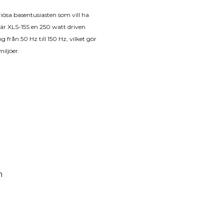
iösa basentusiasten som vill ha
 är XLS-15S en 250 watt driven
 från 50 Hz till 150 Hz, vilket gör
iljöer.
n