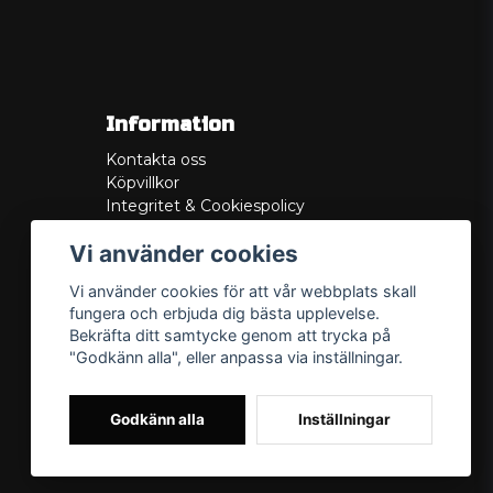
Information
Kontakta oss
Köpvillkor
Integritet & Cookiespolicy
Retur
Vi använder cookies
Service/Garanti
Felsökningsguider
Vi använder cookies för att vår webbplats skall
Lådritning
fungera och erbjuda dig bästa upplevelse.
Om oss
Bekräfta ditt samtycke genom att trycka på
"Godkänn alla", eller anpassa via inställningar.
Godkänn alla
Inställningar