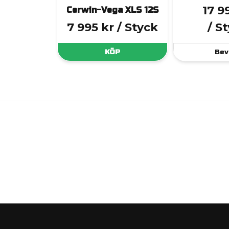
17 9
Cerwin-Vega XLS 12S
7 995 kr
/ Styck
/ S
KÖP
Bev