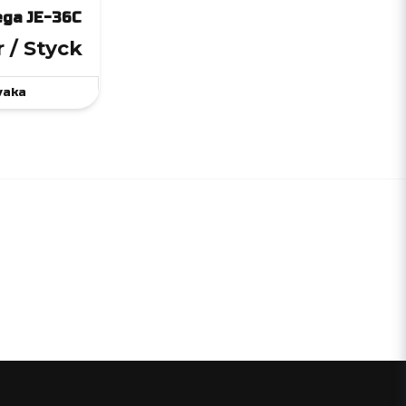
ega JE-36C
r
/ Styck
vaka