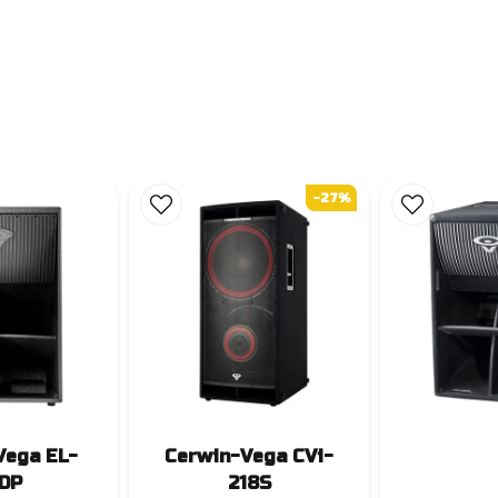
-27%
Vega EL-
Cerwin-Vega CVi-
DP
218S