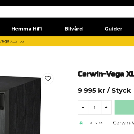
Hemma HiFi
Bilvård
Guider
Vega XLS 15S
Cerwin-Vega X
9 995 kr
/ Styck
-
+
Cerwin-
XLS-15S