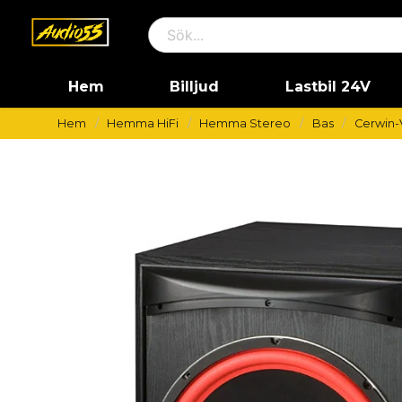
Hem
Billjud
Lastbil 24V
Hem
Hemma HiFi
Hemma Stereo
Bas
Cerwin-