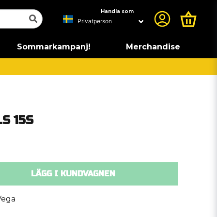
Handla som
Sommarkampanj!
Merchandise
LS 15S
LÄGG I KUNDVAGNEN
Vega