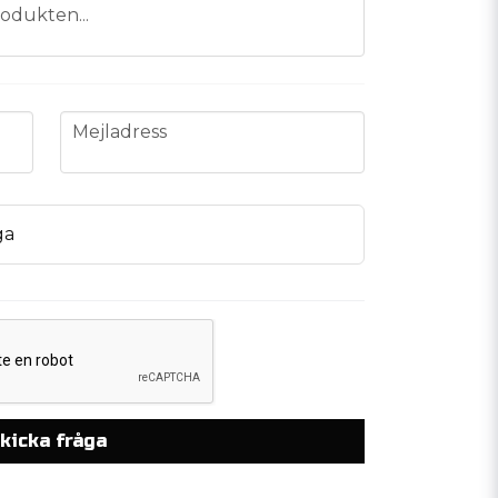
odukten...
email
Mejladress
ga
kicka fråga