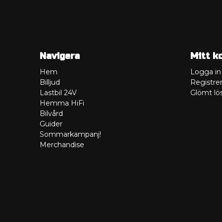
Navigera
Mitt k
Hem
Logga in
Billjud
Registrer
Lastbil 24V
Glömt lö
Hemma HiFi
Bilvård
Guider
Sommarkampanj!
Merchandise