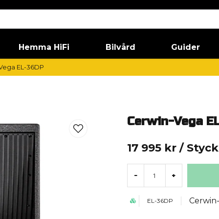
Hemma HiFi
Bilvård
Guider
Vega EL-36DP
Cerwin-Vega E
17 995 kr
/ Styck
-
+
Cerwin
EL-36DP