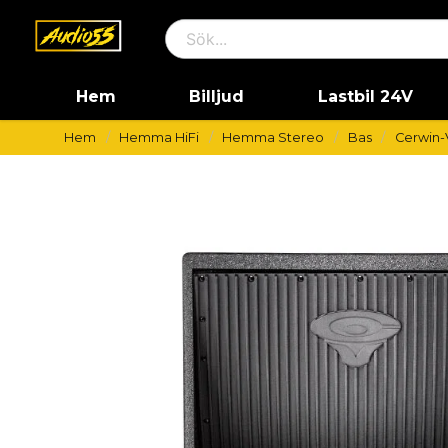
Hem
Billjud
Lastbil 24V
Hem
Hemma HiFi
Hemma Stereo
Bas
Cerwin-