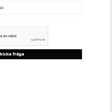
ga
kicka fråga