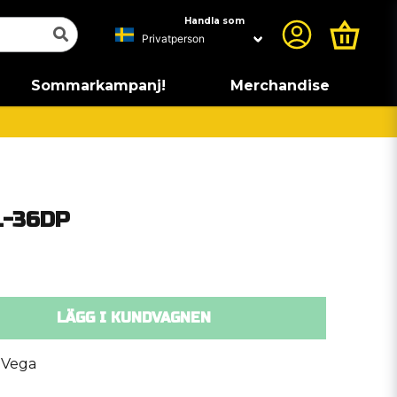
Handla som
Sommarkampanj!
Merchandise
L-36DP
LÄGG I KUNDVAGNEN
-Vega