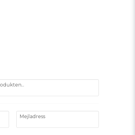
odukten...
email
Mejladress