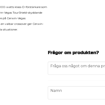
00-watts klass-D-förstärkare som
rwin-Vegas TourShield-skyddande
are på Cerwin-Vegas
 en valbar crossover ger Cerwin-
a situationer.
Frågor om produkten?
question
Fråga oss något om denna pr
name
Namn