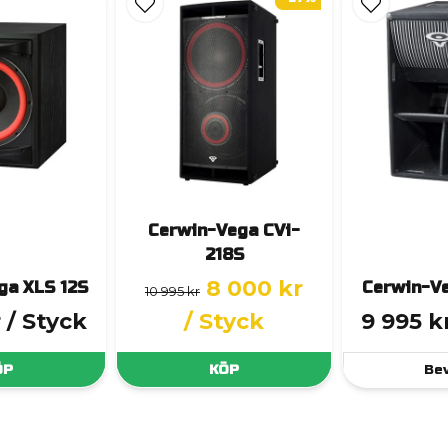
Cerwin-Vega CVi-
218S
8 000 kr
ga XLS 12S
Cerwin-V
10 995 kr
r
/ Styck
/ Styck
9 995 k
ÖP
KÖP
Be