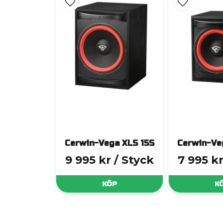
Cerwin-Vega XLS 15S
Cerwin-Ve
9 995 kr
/ Styck
7 995 k
KÖP
K