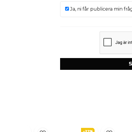
Ja, ni får publicera min frå
S
-27%