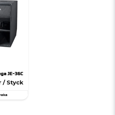
ega JE-36C
r
/ Styck
vaka