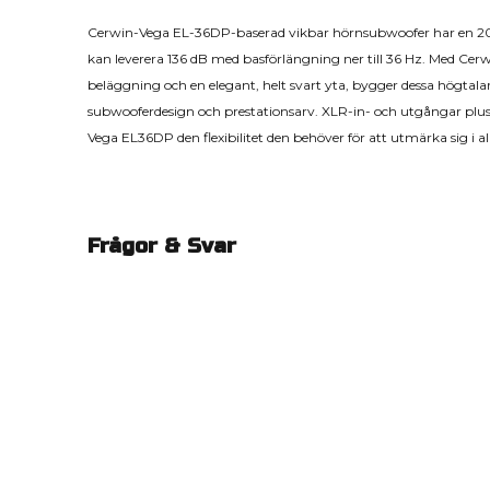
Cerwin-Vega EL-36DP-baserad vikbar hörnsubwoofer har en 20
kan leverera 136 dB med basförlängning ner till 36 Hz. Med Ce
beläggning och en elegant, helt svart yta, bygger dessa högtal
subwooferdesign och prestationsarv. XLR-in- och utgångar plus
Vega EL36DP den flexibilitet den behöver för att utmärka sig i all
Frågor & Svar