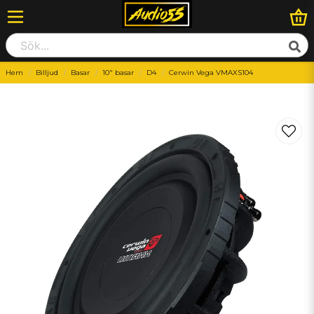
Hem
Billjud
Basar
10" basar
D4
Cerwin Vega VMAXS104