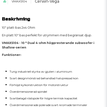
Cerwin-Vega
VMAXS104
Beskrivning
10" platt-bas 2x4 Ohm
En platt 10" bas perfekt för utrymmen med begränsat djup.
VMAXS104 - 10 ″ Dual 4-ohm högpresterande subwoofer i
Shallow-serien
Funktioner:
Tung industriell styrka av gjuten i aluminium
Svart designmönstrad behandlad halvpressad kon
Förhöjd kylkonstruktion för motorstruktur
Överdimensionerad spindel
Svartbelagd röstspole för högre termisk kapacitet
Överdimensionerade polerade svart-kromade terminaler