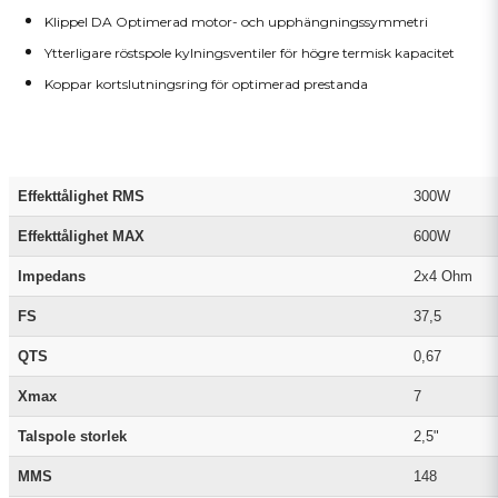
Klippel DA Optimerad motor- och upphängningssymmetri
Ytterligare röstspole kylningsventiler för högre termisk kapacitet
Koppar kortslutningsring för optimerad prestanda
Effekttålighet RMS
300W
Effekttålighet MAX
600W
Impedans
2x4 Ohm
FS
37,5
QTS
0,67
Xmax
7
Talspole storlek
2,5"
MMS
148