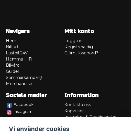
Navigera
Mitt konto
Hem
Logga in
Billjud
Registrera dig
Lastbil 24V
Glömt lösenord?
Hemma HiFi
Bilvård
Guider
Sommarkampanj!
Merchandise
Sociala medier
Information
Facebook
Kontakta oss
Köpvillkor
Instagram
Integritet & Cookiespolicy
TikTok
Retur
Vi använder cookies
Service/Garanti