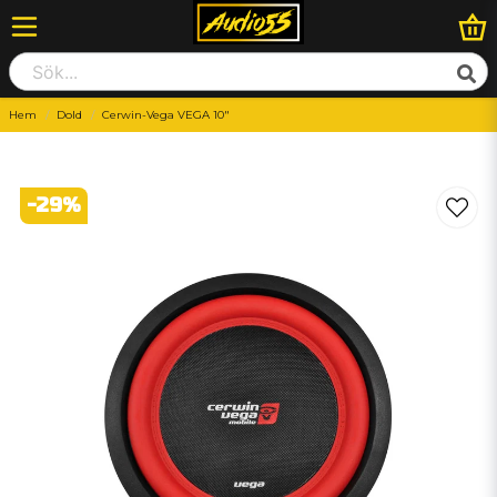
Hem
Dold
Cerwin-Vega VEGA 10"
-
29
%