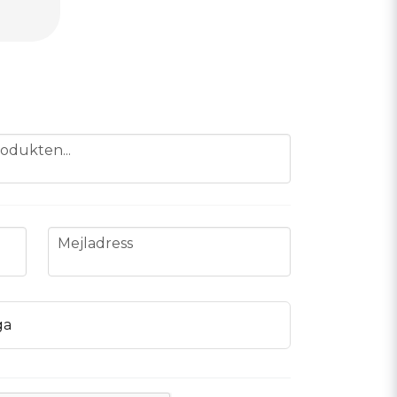
odukten...
email
Mejladress
ga