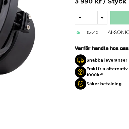
3 990 kr
/ Styck
-
+
AI-SONI
Solo 10
Varför handla hos oss
Snabba leveranser
Fraktfria alternativ
1000kr*
Säker betalning