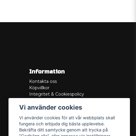
Information
Kontakta oss
Köpvillkor
Integritet & Cookiespolicy
Retur
Vi använder cookies
Service/Garanti
Felsökningsguider
Vi använder cookies för att vår webbplats skall
Lådritning
fungera och erbjuda dig bästa upplevelse.
Om oss
Bekräfta ditt samtycke genom att trycka på
"Godkänn alla", eller anpassa via inställningar.