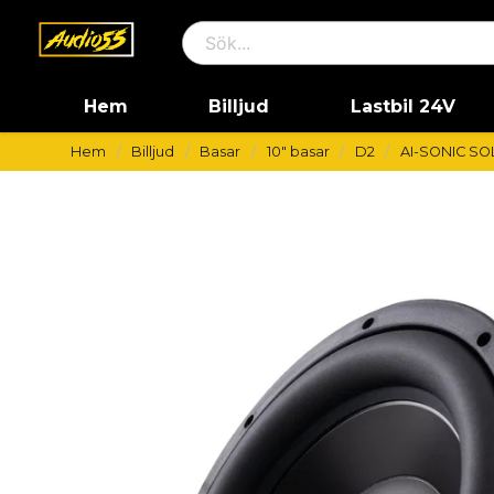
Hem
Billjud
Lastbil 24V
Hem
Billjud
Basar
10" basar
D2
AI-SONIC SO