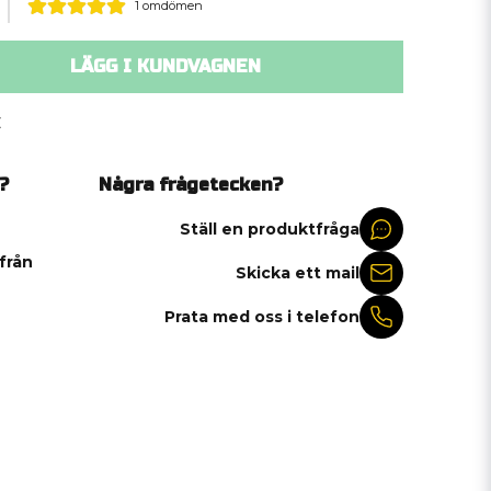
1 omdömen
LÄGG I KUNDVAGNEN
C
?
Några frågetecken?
Ställ en produktfråga
 från
Skicka ett mail
Prata med oss i telefon