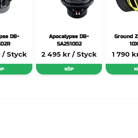
pse DB-
Apocalypse DB-
Ground 
5D2R
SA2510D2
10
r
/ Styck
2 495 kr
/ Styck
1 790 k
ÖP
KÖP
K