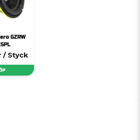
Zero GZRW
XSPL
r
/ Styck
ÖP