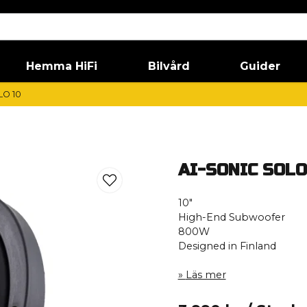
Hemma HiFi
Bilvård
Guider
LO 10
AI-SONIC SOLO
10″
High-End Subwoofer
800W
Designed in Finland
Läs mer