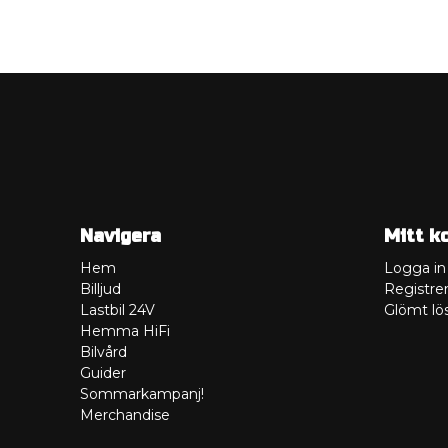
Navigera
Mitt k
Hem
Logga in
Billjud
Registrer
Lastbil 24V
Glömt lö
Hemma HiFi
Bilvård
Guider
Sommarkampanj!
Merchandise