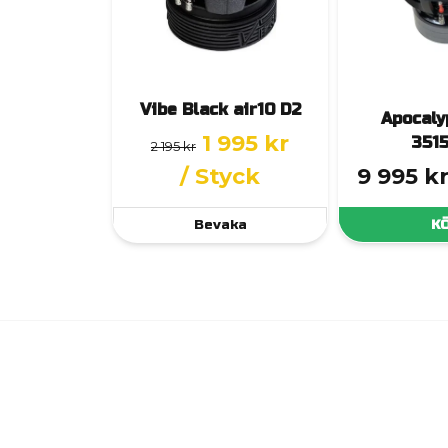
Vibe Black air10 D2
Apocaly
1 995 kr
351
2 195 kr
/ Styck
9 995 k
Bevaka
K