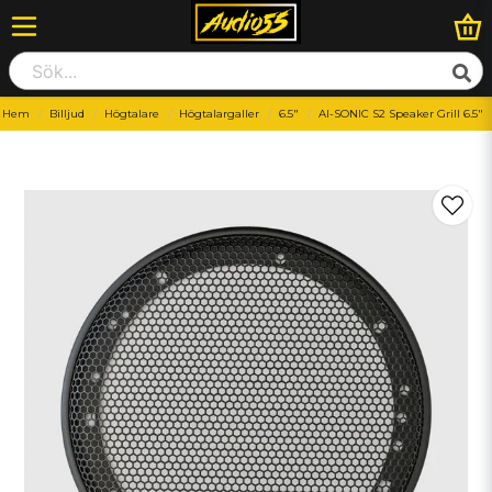
Hem
Billjud
Högtalare
Högtalargaller
6.5"
AI-SONIC S2 Speaker Grill 6.5″