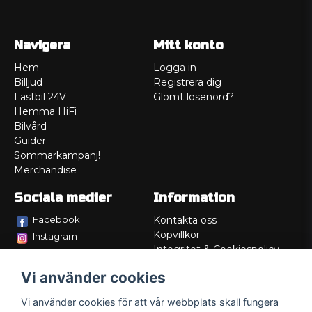
Navigera
Mitt konto
Hem
Logga in
Billjud
Registrera dig
Lastbil 24V
Glömt lösenord?
Hemma HiFi
Bilvård
Guider
Sommarkampanj!
Merchandise
Sociala medier
Information
Facebook
Kontakta oss
Köpvillkor
Instagram
Integritet & Cookiespolicy
TikTok
Retur
Vi använder cookies
Service/Garanti
Felsökningsguider
Vi använder cookies för att vår webbplats skall fungera
Lådritning