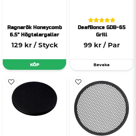
Ragnarök Honeycomb
DeafBonce GDB-65
6.5" Högtalargaller
Grill
129 kr
/ Styck
99 kr
/ Par
KÖP
Bevaka