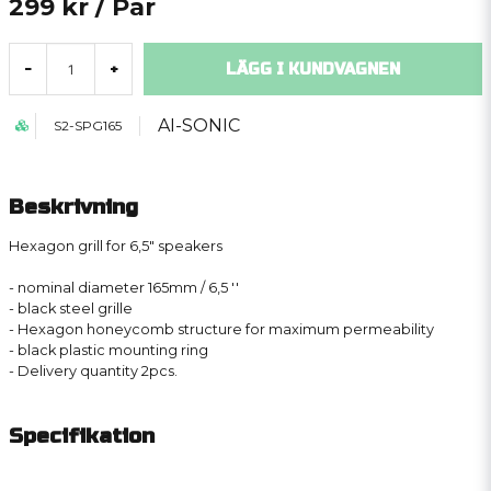
299 kr
/ Par
LÄGG I KUNDVAGNEN
-
+
AI-SONIC
S2-SPG165
Beskrivning
Hexagon grill for 6,5″ speakers
- nominal diameter 165mm / 6,5 ′′
- black steel grille
- Hexagon honeycomb structure for maximum permeability
- black plastic mounting ring
- Delivery quantity 2pcs.
Specifikation