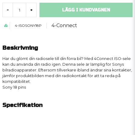
LÄGG I KUNDVAGNEN
-
+
4-Connect
4-ISOSONY18P
Beskrivning
Har du glömt din radiosele till din förra bil? Med 4Connect ISO-sele
kan du använda din radio igen. Denna sele är lämplig för Sonys
bilradioapparater. Eftersom tillverkare ibland ändrar sina kontakter,
jämför produktbilden med din radiokontakt för att ta reda på
kompatibilitet.
Sony
18 pins
Specifikation