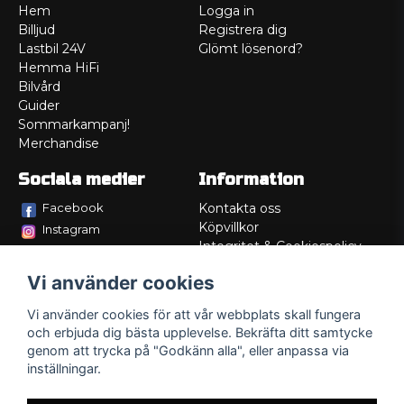
Hem
Logga in
Billjud
Registrera dig
Lastbil 24V
Glömt lösenord?
Hemma HiFi
Bilvård
Guider
Sommarkampanj!
Merchandise
Sociala medier
Information
Facebook
Kontakta oss
Köpvillkor
Instagram
Integritet & Cookiespolicy
TikTok
Retur
Vi använder cookies
Service/Garanti
Felsökningsguider
Vi använder cookies för att vår webbplats skall fungera
Lådritning
och erbjuda dig bästa upplevelse. Bekräfta ditt samtycke
Om oss
genom att trycka på "Godkänn alla", eller anpassa via
inställningar.