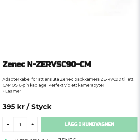
Zenec N-ZERVSC90-CM
Adapterkabel för att ansluta Zenec backkamera ZE-RVC90 till ett
CAMOS 6-pin kablage. Perfekt vid ett kamerabyte!
Läs mer
395 kr
/ Styck
LÄGG I KUNDVAGNEN
-
+