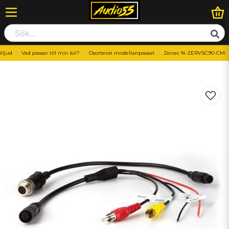
illjud
Vad passar till min bil?
Osorterat modellanpassat
Zenec N-ZERVSC90-CM