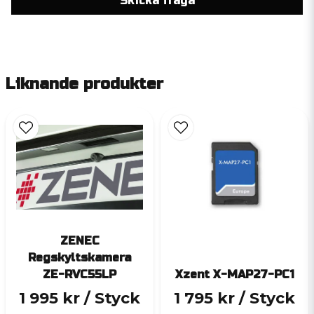
Skicka fråga
Liknande produkter
ZENEC
Regskyltskamera
ZE-RVC55LP
Xzent X-MAP27-PC1
1 995 kr
/ Styck
1 795 kr
/ Styck