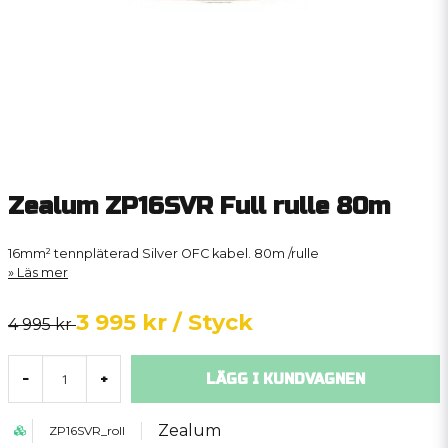
Zealum ZP16SVR Full rulle 80m
16mm² tennpläterad Silver OFC kabel. 80m /rulle
Läs mer
3 995 kr
/ Styck
4 995 kr
LÄGG I KUNDVAGNEN
-
+
Zealum
ZP16SVR_roll