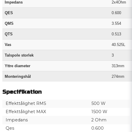
Impedans
2x4Ohm
QES
0.600
QMS
3.554
QTS
0.513
Vas
40.525L
Talspole storlek
3
Yttre diameter
313mm
Monteringshål
274mm
Specifikation
Effekttålighet RMS
500 W
Effekttålighet MAX
1500 W
Impedans
2 Ohm
Qes
0.600