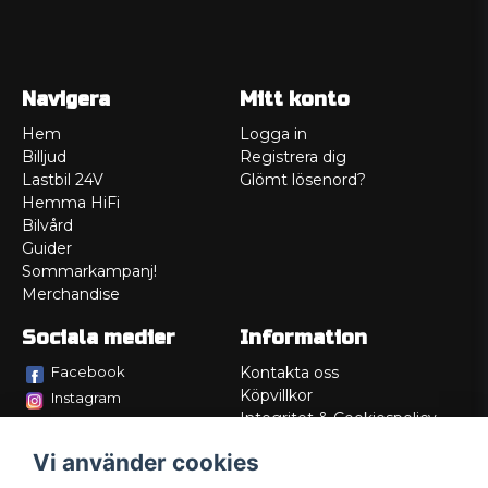
Navigera
Mitt konto
Hem
Logga in
Billjud
Registrera dig
Lastbil 24V
Glömt lösenord?
Hemma HiFi
Bilvård
Guider
Sommarkampanj!
Merchandise
Sociala medier
Information
Facebook
Kontakta oss
Köpvillkor
Instagram
Integritet & Cookiespolicy
TikTok
Retur
Vi använder cookies
Service/Garanti
Felsökningsguider