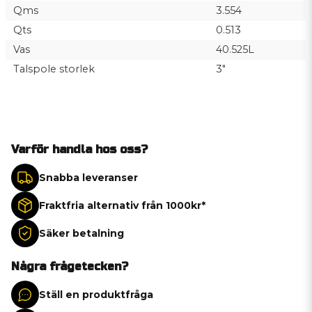
Qms
3.554
Qts
0.513
Vas
40.525L
Talspole storlek
3"
Varför handla hos oss?
Snabba leveranser
Fraktfria alternativ från 1000kr*
Säker betalning
Några frågetecken?
Ställ en produktfråga