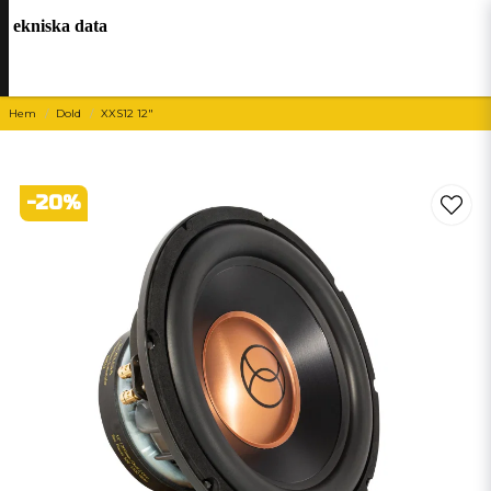
ekniska data
Hem
Dold
XXS12 12"
-
20
%