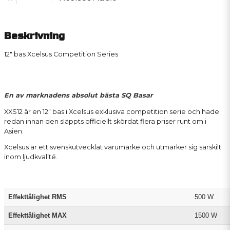
Beskrivning
12" bas Xcelsus Competition Series
En av marknadens absolut bästa SQ Basar
XXS12 är en 12" bas i Xcelsus exklusiva competition serie och hade
redan innan den släppts officiellt skördat flera priser runt om i
Asien.
Xcelsus är ett svenskutvecklat varumärke och utmärker sig särskilt
inom ljudkvalité.
Effekttålighet RMS
500 W
Effekttålighet MAX
1500 W