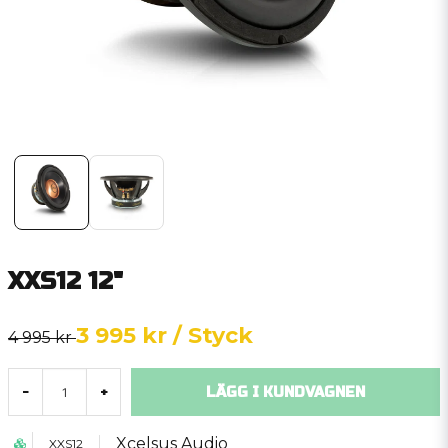
XXS12 12"
3 995 kr
/ Styck
4 995 kr
LÄGG I KUNDVAGNEN
-
+
Xcelsus Audio
XXS12