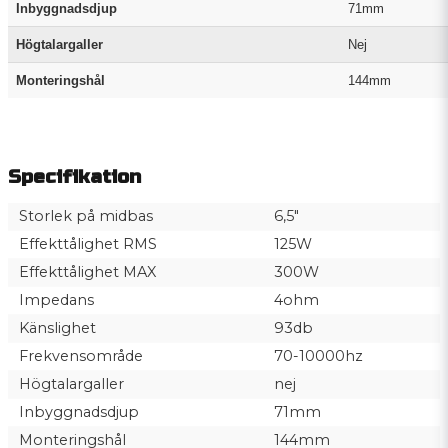
Inbyggnadsdjup
71mm
Högtalargaller
Nej
Monteringshål
144mm
Specifikation
Storlek på midbas
6,5"
Effekttålighet RMS
125W
Effekttålighet MAX
300W
Impedans
4ohm
Känslighet
93db
Frekvensområde
70-10000hz
Högtalargaller
nej
Inbyggnadsdjup
71mm
Monteringshål
144mm