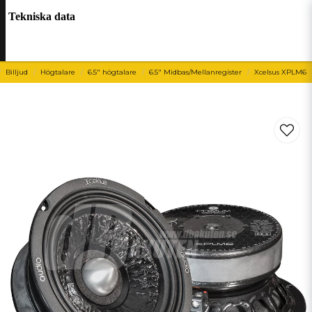
Tekniska data
Billjud
Högtalare
6.5" högtalare
6.5" Midbas/Mellanregister
Xcelsus XPLM6