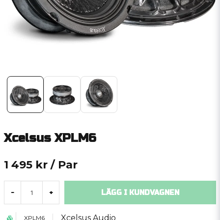
Xcelsus XPLM6
1 495 kr
/ Par
LÄGG I KUNDVAGNEN
-
+
Xcelsus Audio
XPLM6