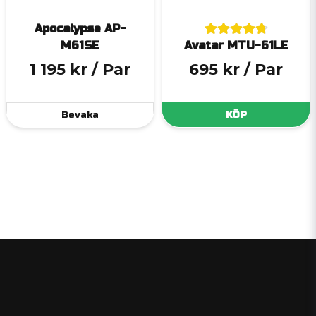
Apocalypse AP-
M61SE
Avatar MTU-61LE
1 195 kr
/ Par
695 kr
/ Par
Bevaka
KÖP