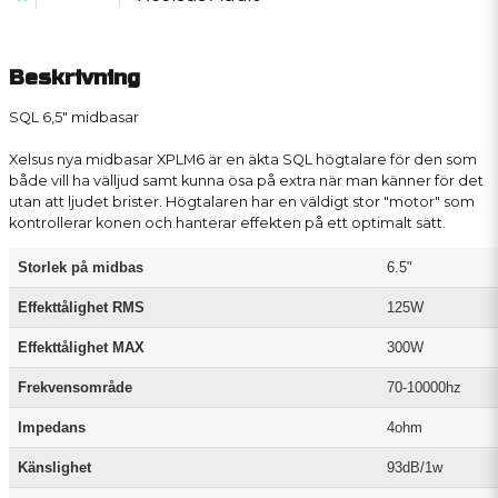
Beskrivning
SQL 6,5" midbasar
Xelsus nya midbasar XPLM6 är en äkta SQL högtalare för den som
både vill ha välljud samt kunna ösa på extra när man känner för det
utan att ljudet brister. Högtalaren har en väldigt stor "motor" som
kontrollerar konen och hanterar effekten på ett optimalt sätt.
Storlek på midbas
6.5"
Effekttålighet RMS
125W
Effekttålighet MAX
300W
Frekvensområde
70-10000hz
Impedans
4ohm
Känslighet
93dB/1w