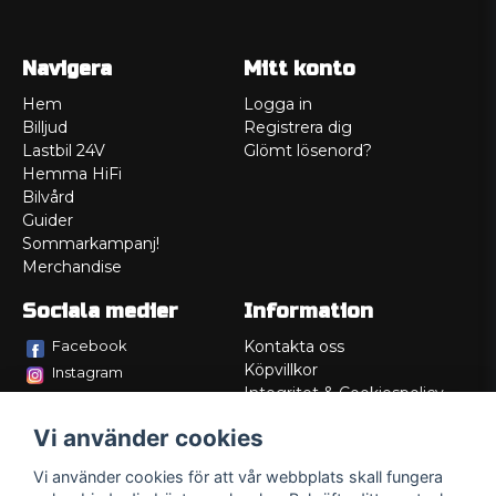
Navigera
Mitt konto
Hem
Logga in
Billjud
Registrera dig
Lastbil 24V
Glömt lösenord?
Hemma HiFi
Bilvård
Guider
Sommarkampanj!
Merchandise
Sociala medier
Information
Facebook
Kontakta oss
Köpvillkor
Instagram
Integritet & Cookiespolicy
TikTok
Retur
Vi använder cookies
Service/Garanti
Felsökningsguider
Vi använder cookies för att vår webbplats skall fungera
Lådritning