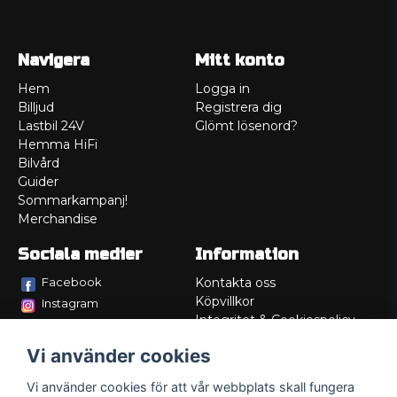
Navigera
Mitt konto
Hem
Logga in
Billjud
Registrera dig
Lastbil 24V
Glömt lösenord?
Hemma HiFi
Bilvård
Guider
Sommarkampanj!
Merchandise
Sociala medier
Information
Facebook
Kontakta oss
Köpvillkor
Instagram
Integritet & Cookiespolicy
TikTok
Retur
Vi använder cookies
Service/Garanti
Felsökningsguider
Vi använder cookies för att vår webbplats skall fungera
Lådritning