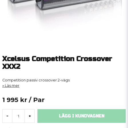
Xcelsus Competition Crossover
XXX2
Competition passiv crossover 2-vägs
Läs mer
1 995 kr
/ Par
LÄGG I KUNDVAGNEN
-
+