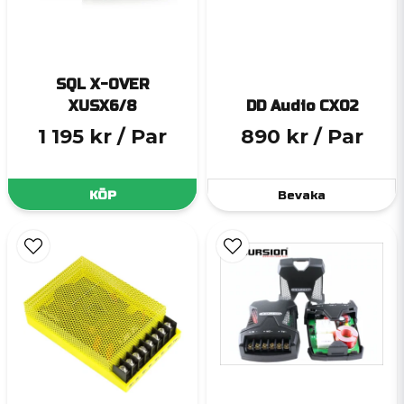
SQL X-OVER
XUSX6/8
DD Audio CX02
1 195 kr
/ Par
890 kr
/ Par
KÖP
Bevaka