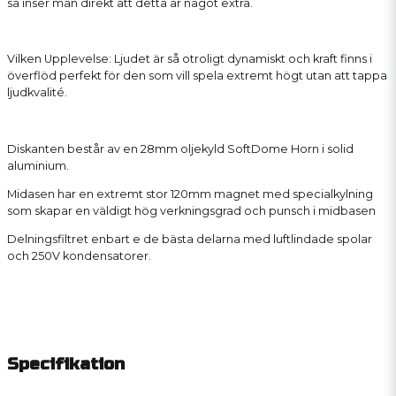
så inser man direkt att detta är något extra.
Vilken Upplevelse: Ljudet är så otroligt dynamiskt och kraft finns i
överflöd perfekt för den som vill spela extremt högt utan att tappa
ljudkvalité.
Diskanten består av en 28mm oljekyld SoftDome Horn i solid
aluminium.
Midasen har en extremt stor 120mm magnet med specialkylning
som skapar en väldigt hög verkningsgrad och punsch i midbasen
Delningsfiltret enbart e de bästa delarna med luftlindade spolar
och 250V kondensatorer.
Specifikation