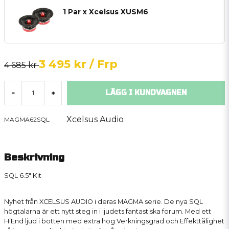
1 Par x Xcelsus XUSM6
3 495 kr
/ Frp
4 685 kr
LÄGG I KUNDVAGNEN
-
+
Xcelsus Audio
MAGMA62SQL
Beskrivning
SQL 6.5" Kit
Nyhet från XCELSUS AUDIO i deras MAGMA serie. De nya SQL
högtalarna är ett nytt steg in i ljudets fantastiska forum. Med ett
HiEnd ljud i botten med extra hög Verkningsgrad och Effekttålighet