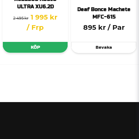
ULTRA XU6.2D
Deaf Bonce Machete
1 995 kr
MFC-615
2 495 kr
/ Frp
895 kr
/ Par
KÖP
Bevaka