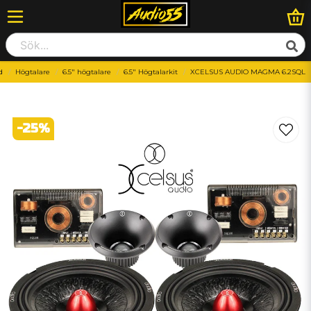
d
Högtalare
6.5" högtalare
6.5" Högtalarkit
XCELSUS AUDIO MAGMA 6.2SQL
-
25
%