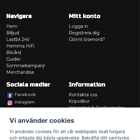
Navigera
Mitt konto
Hem
Logga in
Billjud
Registrera dig
Lastbil 24V
Glömt lösenord?
Hemma HiFi
Bilvård
Guider
Sommarkampanj!
Merchandise
Sociala medier
Information
Facebook
Kontakta oss
Köpvillkor
Instagram
Integritet & Cookiespolicy
TikTok
Retur
Vi använder cookies
Service/Garanti
Felsökningsguider
Vi använder cookies för att vår webbplats skall fungera
Lådritning
och erbjuda dig bästa upplevelse. Bekräfta ditt samtycke