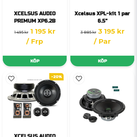
XCELSUS AUDIO
Xcelsus XPL-kit 1 par
PRIMUM XP6.2B
6.5"
1 195 kr
3 195 kr
1 495 kr
3 885 kr
/ Frp
/ Par
KÖP
KÖP
-20%
XCELSUS AUDIO