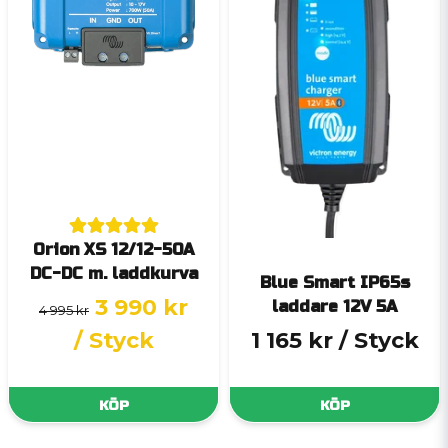
Orion XS 12/12-50A
DC-DC m. laddkurva
Blue Smart IP65s
3 990 kr
laddare 12V 5A
4 995 kr
/ Styck
1 165 kr
/ Styck
KÖP
KÖP