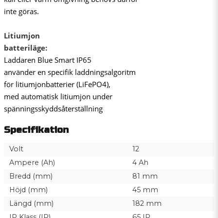
inte göras.
Litiumjon
batteriläge:
Laddaren Blue Smart IP65
använder en specifik laddningsalgoritm
för litiumjonbatterier (LiFePO4),
med automatisk litiumjon under
spänningsskyddsåterställning
Specifikation
Volt
12
Ampere (Ah)
4 Ah
Bredd (mm)
81 mm
Höjd (mm)
45 mm
Längd (mm)
182 mm
IP Klass (IP)
65 IP