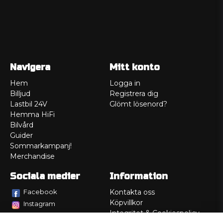
Navigera
Mitt konto
Hem
Logga in
Billjud
Registrera dig
Lastbil 24V
Glömt lösenord?
Hemma HiFi
Bilvård
Guider
Sommarkampanj!
Merchandise
Sociala medier
Information
Facebook
Kontakta oss
Köpvillkor
Instagram
Integritet & Cookiespolicy
TikTok