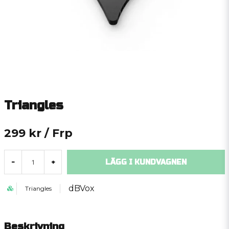
Triangles
299 kr
/ Frp
LÄGG I KUNDVAGNEN
-
+
dBVox
Triangles
Beskrivning