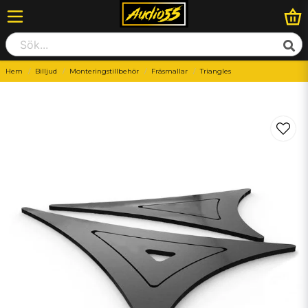
Hem
Billjud
Monteringstillbehör
Fräsmallar
Triangles