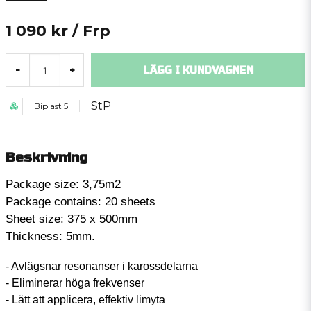
1 090 kr
/ Frp
LÄGG I KUNDVAGNEN
-
+
StP
Biplast 5
Beskrivning
Package size: 3,75m2
Package contains: 20 sheets
Sheet size: 375 x 500mm
Thickness: 5mm.
- Avlägsnar resonanser i karossdelarna
- Eliminerar höga frekvenser
- Lätt att applicera, effektiv limyta