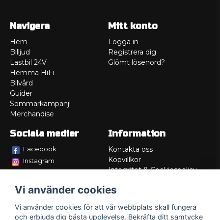
Navigera
Mitt konto
Hem
Logga in
Billjud
Registrera dig
Lastbil 24V
Glömt lösenord?
Hemma HiFi
Bilvård
Guider
Sommarkampanj!
Merchandise
Sociala medier
Information
Facebook
Kontakta oss
Köpvillkor
Instagram
Integritet & Cookiespolicy
TikTok
Retur
Vi använder cookies
Service/Garanti
Felsökningsguider
Vi använder cookies för att vår webbplats skall fungera
Lådritning
och erbjuda dig bästa upplevelse. Bekräfta ditt samtycke