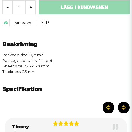
LÄGG I KUNDVAGNEN
-
+
StP
Biplast 25
Beskrivning
Package size: 0,75m2
Package contains: 4 sheets
Sheet size: 375 x 500mm
Thickness: 25mm
Specifikation
Timmy