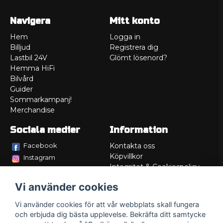
Navigera
Mitt konto
Hem
Logga in
Billjud
Registrera dig
Lastbil 24V
Glömt lösenord?
Hemma HiFi
Bilvård
Guider
Sommarkampanj!
Merchandise
Sociala medier
Information
Facebook
Kontakta oss
Köpvillkor
Instagram
Integritet & Cookiespolicy
TikTok
Retur
Vi använder cookies
Service/Garanti
Felsökningsguider
Vi använder cookies för att vår webbplats skall fungera
Lådritning
och erbjuda dig bästa upplevelse. Bekräfta ditt samtycke
Om oss