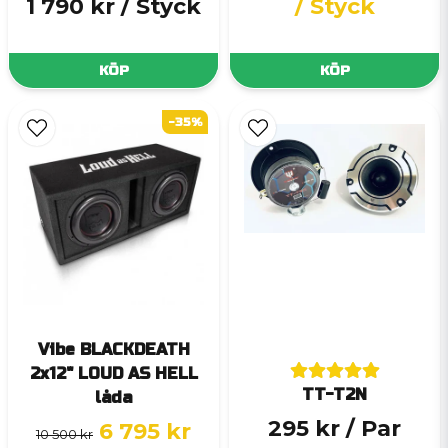
1 790 kr
/ Styck
/ Styck
KÖP
KÖP
-35%
Vibe BLACKDEATH
2x12" LOUD AS HELL
TT-T2N
låda
295 kr
/ Par
6 795 kr
10 500 kr