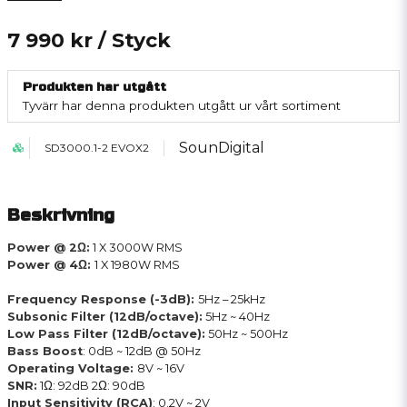
7 990 kr
/ Styck
Produkten har utgått
Tyvärr har denna produkten utgått ur vårt sortiment
SounDigital
SD3000.1-2 EVOX2
Beskrivning
Power @ 2Ω:
1 X 3000W RMS
Power @ 4Ω:
1 X 1980W RMS
Frequency Response (-3dB):
5Hz – 25kHz
Subsonic Filter (12dB/octave):
5Hz ~ 40Hz
Low Pass Filter (12dB/octave):
50Hz ~ 500Hz
Bass Boost
: 0dB ~ 12dB @ 50Hz
Operating Voltage:
8V ~ 16V
SNR:
1Ω: 92dB 2Ω: 90dB
Input Sensitivity (RCA)
: 0.2V ~ 2V