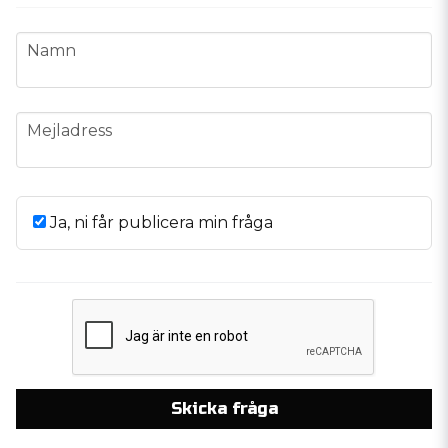
name
Namn
email
Mejladress
Ja, ni får publicera min fråga
Skicka fråga