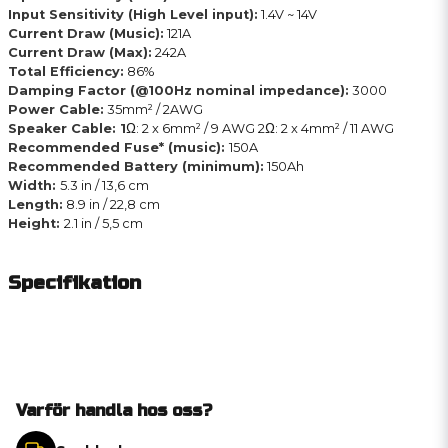
Input Sensitivity (High Level input):
1.4V ~ 14V
Current Draw (Music):
121A
Current Draw (Max):
242A
Total Efficiency:
86%
Damping Factor (@100Hz nominal impedance):
3000
Power Cable:
35mm² / 2AWG
Speaker Cable: 1
Ω: 2 x 6mm² / 9 AWG 2Ω: 2 x 4mm² / 11 AWG
Recommended Fuse* (music):
150A
Recommended Battery (minimum):
150Ah
Width:
5.3 in / 13,6 cm
Length:
8.9 in / 22,8 cm
Height:
2.1 in / 5,5 cm
Specifikation
Varför handla hos oss?