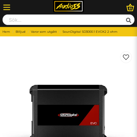
Hem
Billjud
Varor som utgått
SounDigital SD3000.1 EVOX2 2 ohm