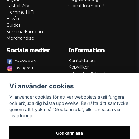
Lastbil 24V
Glömt lösenord?
Hemma HiFi
Bilvård
Guider
Sommarkampanj!
Merchandise
Sociala medier
Information
Facebook
Kontakta oss
Köpvillkor
Instagram
Integritet & Cookiespolicy
TikTok
Retur
Vi använder cookies
Service/Garanti
Felsökningsguider
Vi använder cookies för att vår webbplats skall fungera
Lådritning
och erbjuda dig bästa upplevelse. Bekräfta ditt samtycke
Om oss
genom att trycka på "Godkänn alla", eller anpassa via
inställningar.
Godkänn alla