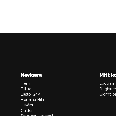
Navigera
Mitt k
Hem
Logga in
Billjud
Registrer
Lastbil 24V
Glömt lö
Hemma HiFi
Bilvård
Guider