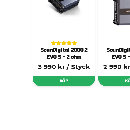
SounDigital 2000.2
SounDigit
EVO 5 - 2 ohm
EVO 5 
3 990 kr
/ Styck
2 990 k
KÖP
K