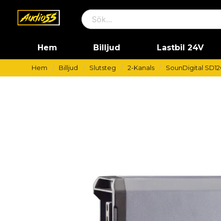
Hem
Billjud
Lastbil 24V
Hem
Billjud
Slutsteg
2-Kanals
SounDigital SD12