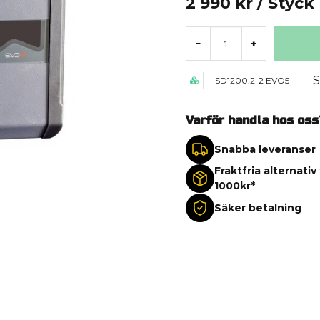
2 990 kr
/ Styck
-
+
S
SD1200.2-2 EVO5
Varför handla hos oss
Snabba leveranser
Fraktfria alternativ
1000kr*
Säker betalning