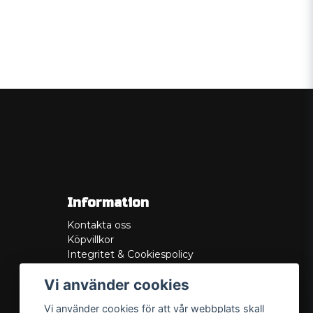
Information
Kontakta oss
Köpvillkor
Integritet & Cookiespolicy
Retur
Vi använder cookies
Service/Garanti
Felsökningsguider
Vi använder cookies för att vår webbplats skall