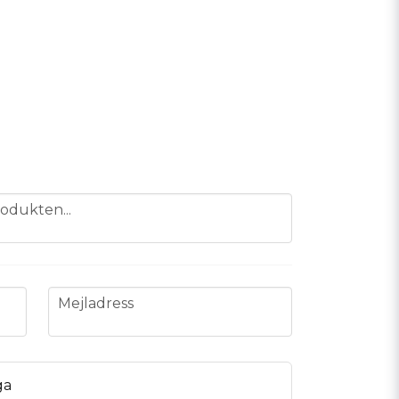
odukten...
email
Mejladress
ga