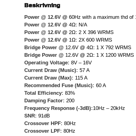
Beskrivning
Power @ 12.6V
@ 60Hz with a maximum thd of
Power @ 12.6V
@ 4Ω: N/A
Power @ 12.6V
@ 2Ω: 2 X 396 WRMS
Power @ 12.6V
@ 1Ω: 2X 600 WRMS
Bridge Power @
12.6V @ 4Ω: 1 X 792 WRMS
Bridge Power @
12.6V @ 2Ω: 1 X 1200 WRMS
Operating Voltage:
8V – 16V
Current Draw (Music):
57 A
Current Draw (Max):
115 A
Recommended Fuse (Music):
60 A
Total Efficiency:
83%
Damping Factor:
200
Frequency Response (-3dB):
10Hz – 20kHz
SNR:
91dB
Crossover HPF:
80Hz
Crossover LPF:
80Hz