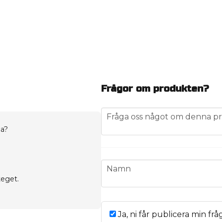
Frågor om produkten?
question
Fråga oss något om denna pr
na?
name
Namn
teget.
Ja, ni får publicera min frå