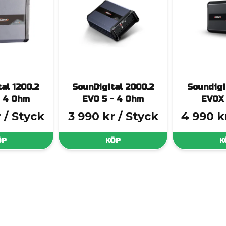
al 1200.2
SounDigital 2000.2
Soundigi
- 4 Ohm
EVO 5 - 4 Ohm
EVOX
r
/ Styck
3 990 kr
/ Styck
4 990 k
ÖP
KÖP
K