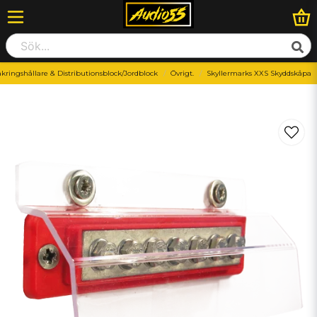
äkringshållare & Distributionsblock/Jordblock
Övrigt.
Skyllermarks XXS Skyddskåpa