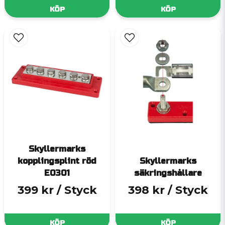
KÖP
KÖP
Skyllermarks
kopplingsplint röd
Skyllermarks
E0301
säkringshållare
399 kr
/ Styck
398 kr
/ Styck
KÖP
KÖP