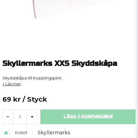
Skyllermarks XXS Skyddskåpa
Skyddskåpa till Kopplingsplint.
Läs mer
69 kr
/ Styck
LÄGG I KUNDVAGNEN
-
+
Skyllermarks
E0603