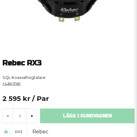
Rebec RX3
SQL Koaxialhögtalare
Läs mer
2 595 kr
/ Par
LÄGG I KUNDVAGNEN
-
+
Rebec
RX3