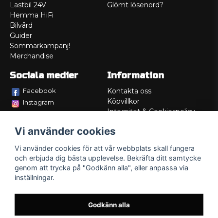
Lastbil 24V
Glömt lösenord?
Hemma HiFi
Bilvård
Guider
Sommarkampanj!
Merchandise
Sociala medier
Information
Facebook
Kontakta oss
Köpvillkor
Instagram
Integritet & Cookiespolicy
TikTok
Retur
Vi använder cookies
Service/Garanti
Felsökningsguider
Vi använder cookies för att vår webbplats skall fungera
Lådritning
och erbjuda dig bästa upplevelse. Bekräfta ditt samtycke
Om oss
genom att trycka på "Godkänn alla", eller anpassa via
inställningar.
Godkänn alla