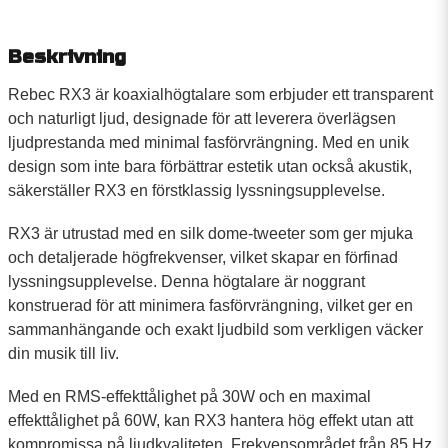
Beskrivning
Rebec RX3 är koaxialhögtalare som erbjuder ett transparent
och naturligt ljud, designade för att leverera överlägsen
ljudprestanda med minimal fasförvrängning. Med en unik
design som inte bara förbättrar estetik utan också akustik,
säkerställer RX3 en förstklassig lyssningsupplevelse.
RX3 är utrustad med en silk dome-tweeter som ger mjuka
och detaljerade högfrekvenser, vilket skapar en förfinad
lyssningsupplevelse. Denna högtalare är noggrant
konstruerad för att minimera fasförvrängning, vilket ger en
sammanhängande och exakt ljudbild som verkligen väcker
din musik till liv.
Med en RMS-effekttålighet på 30W och en maximal
effekttålighet på 60W, kan RX3 hantera hög effekt utan att
kompromissa på ljudkvaliteten. Frekvensområdet från 85 Hz