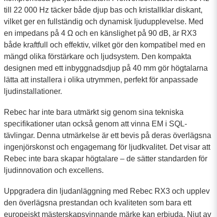
till 22 000 Hz täcker både djup bas och kristallklar diskant,
vilket ger en fullständig och dynamisk ljudupplevelse. Med
en impedans på 4 Ω och en känslighet på 90 dB, är RX3
både kraftfull och effektiv, vilket gör den kompatibel med en
mängd olika förstärkare och ljudsystem. Den kompakta
designen med ett inbyggnadsdjup på 40 mm gör högtalarna
lätta att installera i olika utrymmen, perfekt för anpassade
ljudinstallationer.
Rebec har inte bara utmärkt sig genom sina tekniska
specifikationer utan också genom att vinna EM i SQL-
tävlingar. Denna utmärkelse är ett bevis på deras överlägsna
ingenjörskonst och engagemang för ljudkvalitet. Det visar att
Rebec inte bara skapar högtalare – de sätter standarden för
ljudinnovation och excellens.
Uppgradera din ljudanläggning med Rebec RX3 och upplev
den överlägsna prestandan och kvaliteten som bara ett
europeiskt mästerskapsvinnande märke kan erbjuda. Njut av