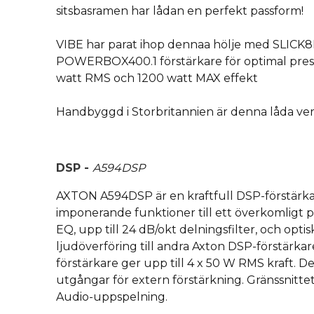
sitsbasramen har lådan en perfekt passform!
VIBE har parat ihop dennaa hölje med SLICK
POWERBOX400.1 förstärkare för optimal pre
watt RMS och 1200 watt MAX effekt
Handbyggd i Storbritannien är denna låda verkl
DSP -
A594DSP
AXTON A594DSP är en kraftfull DSP-förstärk
imponerande funktioner till ett överkomligt p
EQ, upp till 24 dB/okt delningsfilter, och optis
ljudöverföring till andra Axton DSP-förstärkar
förstärkare ger upp till 4 x 50 W RMS kraft. D
utgångar för extern förstärkning. Gränssnitte
Audio-uppspelning.