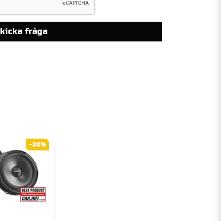
kicka fråga
-20%