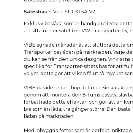
Sätesbas
-
Vibe SLICKT5A-V2
Exklusiv baslåda som är handgjord i Storbritt
att sitta under sätet i en VW Transporter T5, T6
VIBE ägnade månader åt att slutföra detta proj
Transporter baslådan på marknaden. Varje de
du kan se från den unika designen. Vinklarna 
specifika för Transporter-sätets bas för att fu
volym, detta gör att vi kan få ut så mycket som
VIBE parade sedan ihop det med sin karaktärist
genom att montera den 8-tums passiva slavba
förbättrade detta effekten och gör att en kom
bra som en låda, tre gånger större! Den bästa 
lådan på marknaden.
Med inbyggda fötter som är perfekt inriktade f