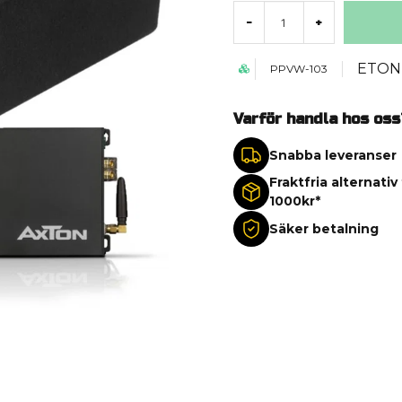
-
+
ETON
PPVW-103
Varför handla hos oss
Snabba leveranser
Fraktfria alternativ
1000kr*
Säker betalning