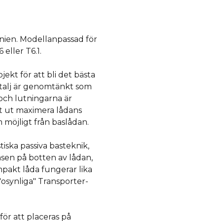
anien. Modellanpassad för
 eller T6.1.
ekt för att bli det bästa
talj är genomtänkt som
och lutningarna är
llt ut maximera lådans
 möjligt från baslådan.
iska passiva basteknik,
sen på botten av lådan,
pakt låda fungerar lika
"osynliga" Transporter-
ör att placeras på