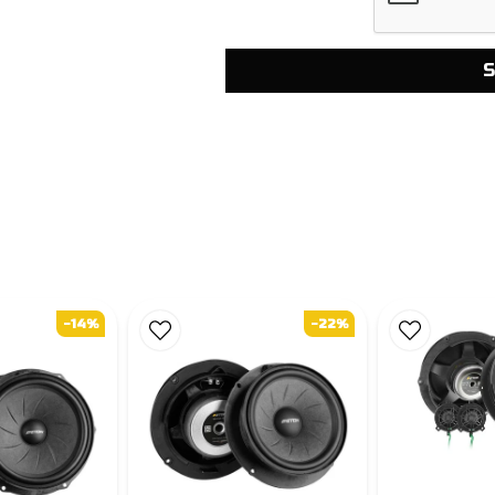
S
-14%
-22%