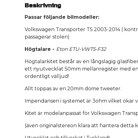
Beskrivning
Passar följande bilmodeller:
Volkswagen Transporter T5 2003-2014 ( kontr
passagerar stolen)
Högtalare -
Eton ETU-VWT5-F32
Högtalarkitet består av en långslagig glasfib
ett nyutvecklat 50mm mellanregister med en 
ordentligt välljud!
Allt toppas av en 20mm dome tweeter.
Impendansen i systemet är 3ohm vilket ökar 
Kitet är modelanpassat för Volkswagen Trans
(även originalstereon klara att hantera detta k
Utvecklat och tillverkat i Tyskland!