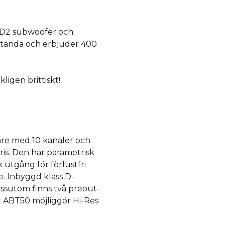
8D2 subwoofer och
standa och erbjuder 400
igen brittiskt!
are med 10 kanaler och
ris. Den har parametrisk
k utgång för förlustfri
e. Inbyggd klass D-
essutom finns två preout-
t ABT50 möjliggör Hi-Res