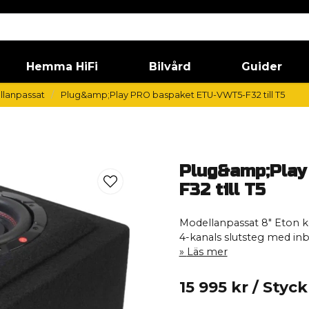
Hemma HiFi
Bilvård
Guider
llanpassat
Plug&amp;Play PRO baspaket ETU-VWT5-F32 till T5
Plug&amp;Play
F32 till T5
Modellanpassat 8" Eton 
4-kanals slutsteg med in
Läs mer
15 995 kr
/ Styck