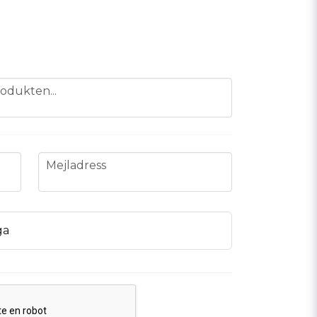
odukten...
email
Mejladress
ga