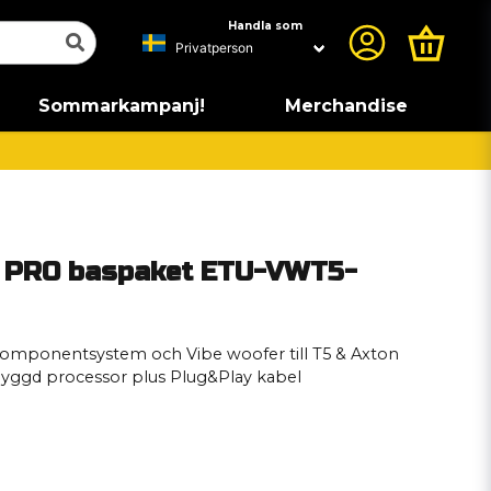
Handla som
Sommarkampanj!
Merchandise
 PRO baspaket ETU-VWT5-
komponentsystem och Vibe woofer till T5 & Axton
byggd processor plus Plug&Play kabel