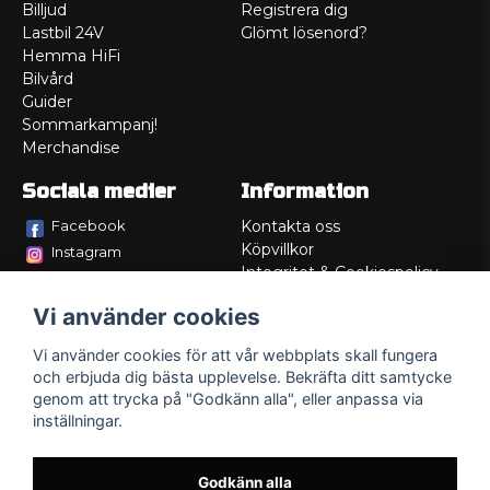
Billjud
Registrera dig
Lastbil 24V
Glömt lösenord?
Hemma HiFi
Bilvård
Guider
Sommarkampanj!
Merchandise
Sociala medier
Information
Facebook
Kontakta oss
Köpvillkor
Instagram
Integritet & Cookiespolicy
TikTok
Retur
Vi använder cookies
Service/Garanti
Felsökningsguider
Vi använder cookies för att vår webbplats skall fungera
Lådritning
och erbjuda dig bästa upplevelse. Bekräfta ditt samtycke
Om oss
genom att trycka på "Godkänn alla", eller anpassa via
inställningar.
Godkänn alla