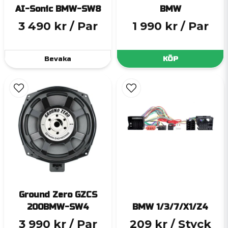
AI-Sonic BMW-SW8
BMW
3 490 kr
/ Par
1 990 kr
/ Par
Bevaka
KÖP
Ground Zero GZCS
200BMW-SW4
BMW 1/3/7/X1/Z4
3 990 kr
/ Par
209 kr
/ Styck