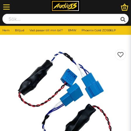
Hem
Billjud
Vad passar till min bil?
BMW
Phoenix Gold ZDSB6LP