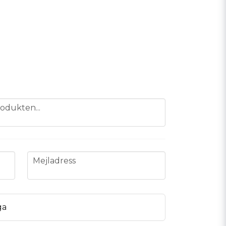
odukten...
email
Mejladress
ga