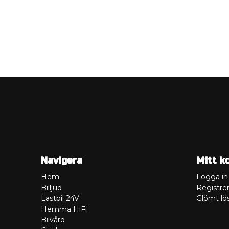
Navigera
Mitt k
Hem
Logga in
Billjud
Registrer
Lastbil 24V
Glömt lö
Hemma HiFi
Bilvård