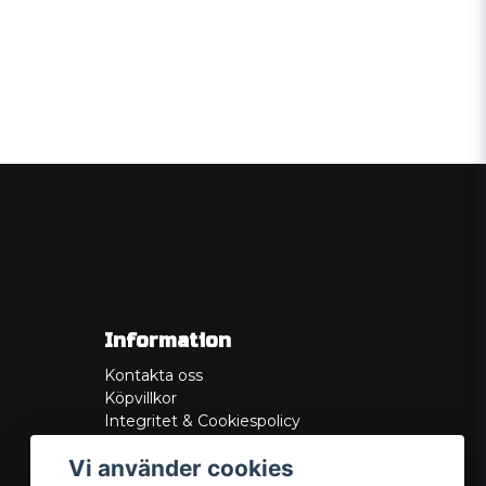
Information
Kontakta oss
Köpvillkor
Integritet & Cookiespolicy
Retur
Vi använder cookies
Service/Garanti