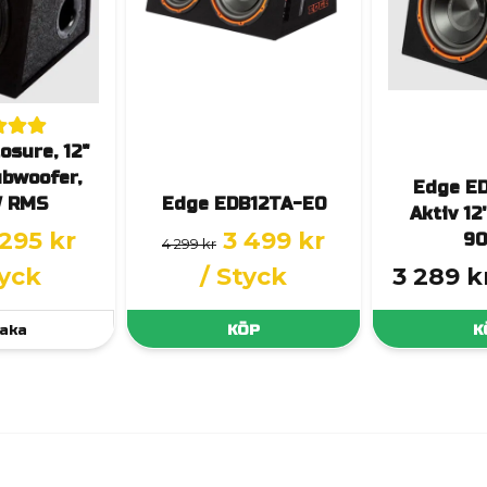
osure, 12"
ubwoofer,
Edge E
 RMS
Edge EDB12TA-E0
Aktiv 12
 295 kr
3 499 kr
9
4 299 kr
tyck
/ Styck
3 289 k
aka
KÖP
K