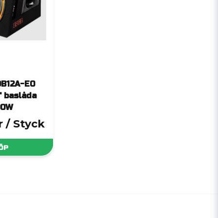
DB12A-E0
'' baslåda
00W
r
/ Styck
ÖP