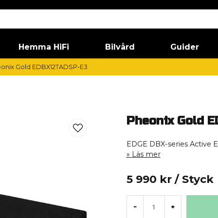
Hemma HiFi
Bilvård
Guider
onix Gold EDBX12TADSP-E3
Pheonix Gold 
EDGE DBX-series Active En
Läs mer
5 990 kr
/ Styck
-
+