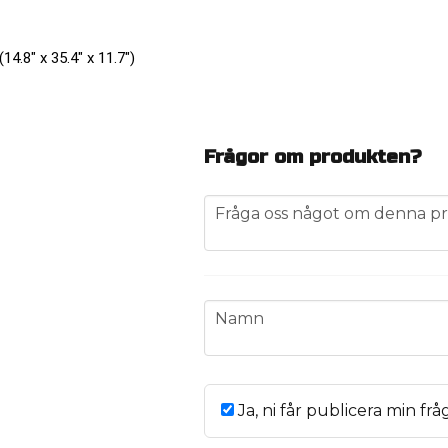
.8" x 35.4" x 11.7")
Frågor om produkten?
question
Fråga oss något om denna pr
name
Namn
Ja, ni får publicera min frå