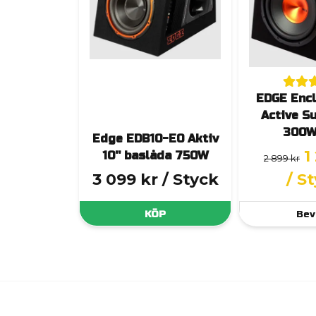
EDGE Encl
Active S
300W
Edge EDB10-E0 Aktiv
1
10'' baslåda 750W
2 899 kr
3 099 kr
/ Styck
/ S
KÖP
Bev