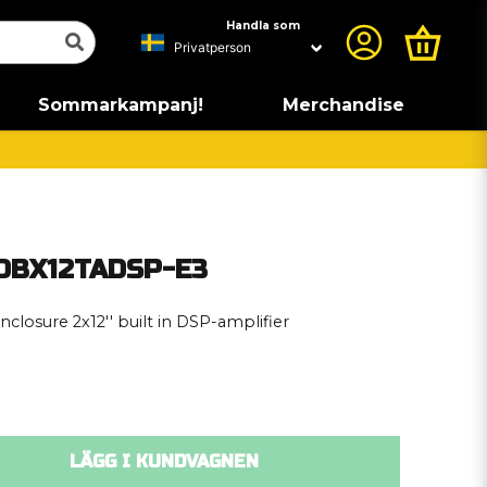
Handla som
Sommarkampanj!
Merchandise
EDBX12TADSP-E3
closure 2x12'' built in DSP-amplifier
LÄGG I KUNDVAGNEN