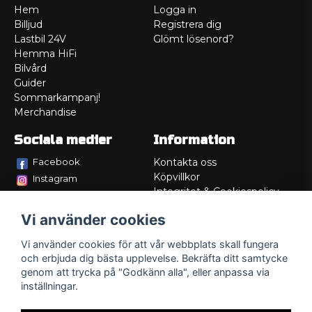
Hem
Logga in
Billjud
Registrera dig
Lastbil 24V
Glömt lösenord?
Hemma HiFi
Bilvård
Guider
Sommarkampanj!
Merchandise
Sociala medier
Information
Facebook
Kontakta oss
Köpvillkor
Instagram
Integritet & Cookiespolicy
TikTok
Retur
Vi använder cookies
Service/Garanti
Felsökningsguider
Vi använder cookies för att vår webbplats skall fungera
Lådritning
och erbjuda dig bästa upplevelse. Bekräfta ditt samtycke
Om oss
genom att trycka på "Godkänn alla", eller anpassa via
inställningar.