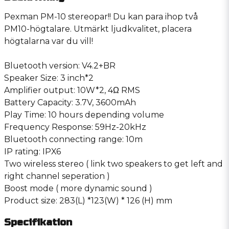
Pexman PM-10 stereopar!! Du kan para ihop två
PM10-högtalare. Utmärkt ljudkvalitet, placera
högtalarna var du vill!
Bluetooth version: V4.2+BR
Speaker Size: 3 inch*2
Amplifier output: 10W*2, 4Ω RMS
Battery Capacity: 3.7V, 3600mAh
Play Time: 10 hours depending volume
Frequency Response: 59Hz-20kHz
Bluetooth connecting range: 10m
IP rating: IPX6
Two wireless stereo ( link two speakers to get left and
right channel seperation )
Boost mode ( more dynamic sound )
Product size: 283(L) *123(W) * 126 (H) mm
Specifikation