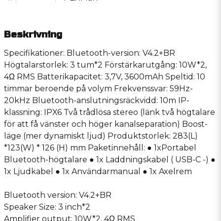
Beskrivning
Specifikationer: Bluetooth-version: V4.2+BR
Högtalarstorlek: 3 tum*2 Förstärkarutgång: 10W*2,
4Ω RMS Batterikapacitet: 3,7V, 3600mAh Speltid: 10
timmar beroende på volym Frekvenssvar: 59Hz-
20kHz Bluetooth-anslutningsräckvidd: 10m IP-
klassning: IPX6 Två trådlösa stereo (länk två högtalare
för att få vänster och höger kanalseparation) Boost-
läge (mer dynamiskt ljud) Produktstorlek: 283(L)
*123(W) * 126 (H) mm Paketinnehåll: ● 1xPortabel
Bluetooth-högtalare ● 1x Laddningskabel ( USB-C -) ●
1x Ljudkabel ● 1x Användarmanual ● 1x Axelrem
Bluetooth version: V4.2+BR
Speaker Size: 3 inch*2
Amplifier output: 10W*2, 4Ω RMS