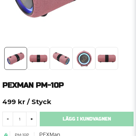
PEXMAN PM-10P
499 kr
/ Styck
LÄGG I KUNDVAGNEN
-
+
PEXMan
PM-10P