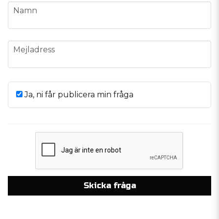
name
Namn
email
Mejladress
Ja, ni får publicera min fråga
Skicka fråga