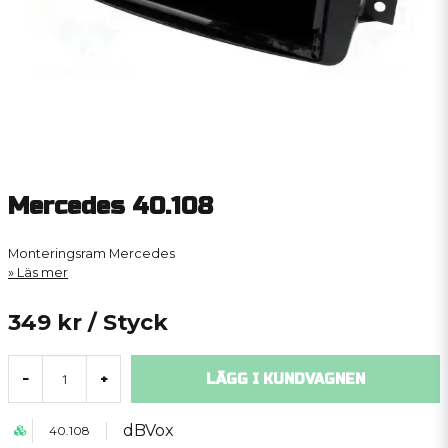
Mercedes 40.108
Monteringsram Mercedes
Läs mer
349 kr
/ Styck
LÄGG I KUNDVAGNEN
-
+
dBVox
40.108