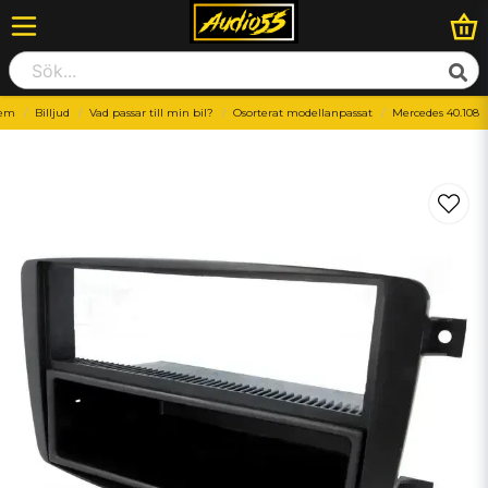
em
Billjud
Vad passar till min bil?
Osorterat modellanpassat
Mercedes 40.108