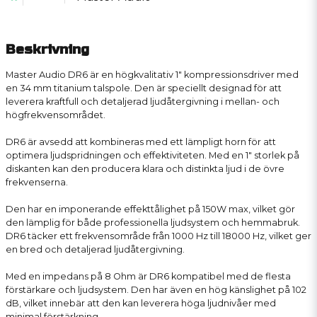
Beskrivning
Master Audio DR6 är en högkvalitativ 1" kompressionsdriver med
en 34 mm titanium talspole. Den är speciellt designad för att
leverera kraftfull och detaljerad ljudåtergivning i mellan- och
högfrekvensområdet.
DR6 är avsedd att kombineras med ett lämpligt horn för att
optimera ljudspridningen och effektiviteten. Med en 1" storlek på
diskanten kan den producera klara och distinkta ljud i de övre
frekvenserna.
Den har en imponerande effekttålighet på 150W max, vilket gör
den lämplig för både professionella ljudsystem och hemmabruk.
DR6 täcker ett frekvensområde från 1000 Hz till 18000 Hz, vilket ger
en bred och detaljerad ljudåtergivning.
Med en impedans på 8 Ohm är DR6 kompatibel med de flesta
förstärkare och ljudsystem. Den har även en hög känslighet på 102
dB, vilket innebär att den kan leverera höga ljudnivåer med
minimal förstärkning.